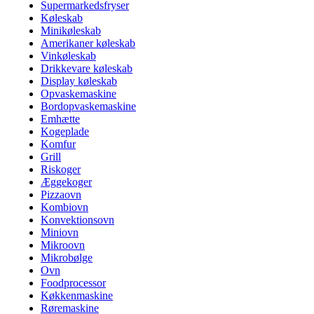
Supermarkedsfryser
Køleskab
Minikøleskab
Amerikaner køleskab
Vinkøleskab
Drikkevare køleskab
Display køleskab
Opvaskemaskine
Bordopvaskemaskine
Emhætte
Kogeplade
Komfur
Grill
Riskoger
Æggekoger
Pizzaovn
Kombiovn
Konvektionsovn
Miniovn
Mikroovn
Mikrobølge
Ovn
Foodprocessor
Køkkenmaskine
Røremaskine