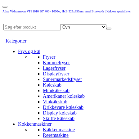
Adax Vådrumsovn VPS1010 BT 400v 1000w, HxB 325x850mm med Bluetooth | Køkken specialisten
Kategorier
Frys og køl
Fryser
Kummefryser
Lagerfryser
Displayfryser
Supermarkedsfryser
Køleskab
Minikøleskab
Amerikaner køleskab
Vinkøleskab
Drikkevare køleskab
Display køleskab
Skuffe køleskab
Køkkenmaskiner
Køkkenmaskine
Røremaskine