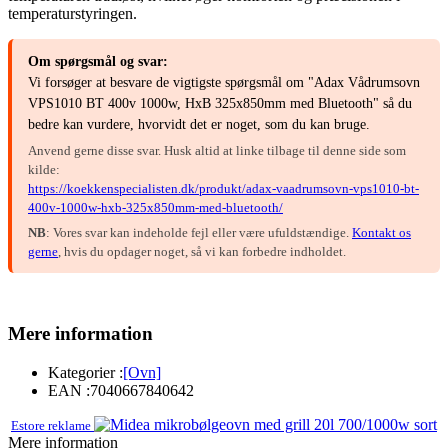
temperaturstyringen.
Om spørgsmål og svar:
Vi forsøger at besvare de vigtigste spørgsmål om "Adax Vådrumsovn
VPS1010 BT 400v 1000w, HxB 325x850mm med Bluetooth" så du
bedre kan vurdere, hvorvidt det er noget, som du kan bruge.
Anvend gerne disse svar. Husk altid at linke tilbage til denne side som
kilde:
https://koekkenspecialisten.dk/produkt/adax-vaadrumsovn-vps1010-bt-
400v-1000w-hxb-325x850mm-med-bluetooth/
NB
: Vores svar kan indeholde fejl eller være ufuldstændige.
Kontakt os
gerne
, hvis du opdager noget, så vi kan forbedre indholdet.
Mere information
Kategorier :
[Ovn]
EAN :
7040667840642
Estore reklame
Mere information