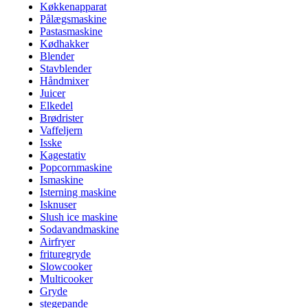
Køkkenapparat
Pålægsmaskine
Pastasmaskine
Kødhakker
Blender
Stavblender
Håndmixer
Juicer
Elkedel
Brødrister
Vaffeljern
Isske
Kagestativ
Popcornmaskine
Ismaskine
Isterning maskine
Isknuser
Slush ice maskine
Sodavandmaskine
Airfryer
frituregryde
Slowcooker
Multicooker
Gryde
stegepande