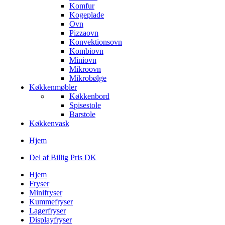
Komfur
Kogeplade
Ovn
Pizzaovn
Konvektionsovn
Kombiovn
Miniovn
Mikroovn
Mikrobølge
Køkkenmøbler
Køkkenbord
Spisestole
Barstole
Køkkenvask
Hjem
Del af Billig Pris DK
Hjem
Fryser
Minifryser
Kummefryser
Lagerfryser
Displayfryser