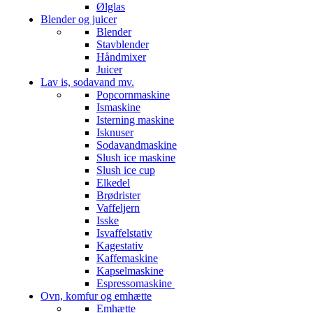
Ølglas
Blender og juicer
Blender
Stavblender
Håndmixer
Juicer
Lav is, sodavand mv.
Popcornmaskine
Ismaskine
Isterning maskine
Isknuser
Sodavandmaskine
Slush ice maskine
Slush ice cup
Elkedel
Brødrister
Vaffeljern
Isske
Isvaffelstativ
Kagestativ
Kaffemaskine
Kapselmaskine
Espressomaskine
Ovn, komfur og emhætte
Emhætte