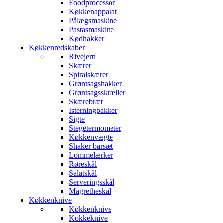
Foodprocessor
Køkkenapparat
Pålægsmaskine
Pastasmaskine
Kødhakker
Køkkenredskaber
Rivejern
Skærer
Spiralskærer
Grøntsagshakker
Grøntsagsskræller
Skærebræt
Isterningbakker
Sigte
Stegetermometer
Køkkenvægte
Shaker barsæt
Lommelærker
Røreskål
Salatskål
Serveringsskål
Magretheskål
Køkkenknive
Køkkenknive
Kokkeknive