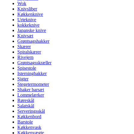
Wok
Knivsliber
Køkkenknive
Urteknive
kokkeknive
Japanske knive
Knivsæt
Grøntsagshakker
Skærer
Spiralskærer
Rivejern
Grøntsagsskræller
Spisestole
Isterningbakker
Sigter
Stegetermometer
Shaker barsæt
Lommelærker
Røreskål
Salatskål
Serveringsskål
Køkkenbord
Barstole
Køkkenvask
Køkkenvægte