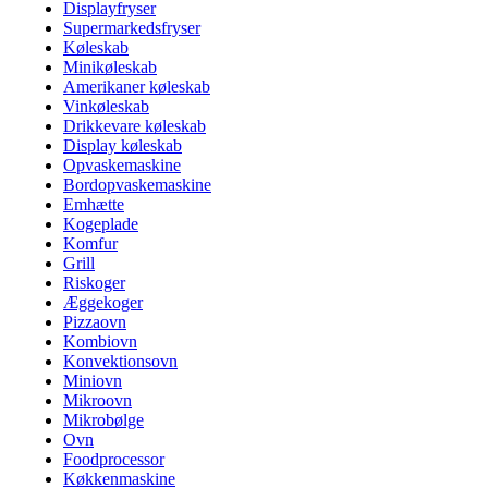
Displayfryser
Supermarkedsfryser
Køleskab
Minikøleskab
Amerikaner køleskab
Vinkøleskab
Drikkevare køleskab
Display køleskab
Opvaskemaskine
Bordopvaskemaskine
Emhætte
Kogeplade
Komfur
Grill
Riskoger
Æggekoger
Pizzaovn
Kombiovn
Konvektionsovn
Miniovn
Mikroovn
Mikrobølge
Ovn
Foodprocessor
Køkkenmaskine