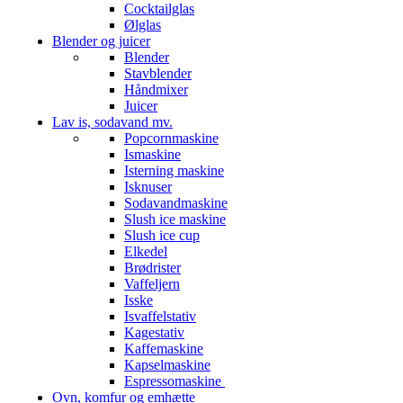
Cocktailglas
Ølglas
Blender og juicer
Blender
Stavblender
Håndmixer
Juicer
Lav is, sodavand mv.
Popcornmaskine
Ismaskine
Isterning maskine
Isknuser
Sodavandmaskine
Slush ice maskine
Slush ice cup
Elkedel
Brødrister
Vaffeljern
Isske
Isvaffelstativ
Kagestativ
Kaffemaskine
Kapselmaskine
Espressomaskine
Ovn, komfur og emhætte