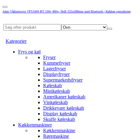
Adax Vådrumsovn VPS1004 BT 230v 400w, HxB 325x388mm med Bluetooth | Køkken specialisten
Kategorier
Frys og køl
Fryser
Kummefryser
Lagerfryser
Displayfryser
Supermarkedsfryser
Køleskab
Minikøleskab
Amerikaner køleskab
Vinkøleskab
Drikkevare køleskab
Display køleskab
Skuffe køleskab
Køkkenmaskiner
Køkkenmaskine
Røremaskine