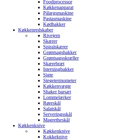
Foodprocessor
Køkkenapparat
Pålægsmaskine
Pastasmaskine
Kødhakker
Køkkenredskaber
Rivejern
Skærer
Spiralskærer
Grøntsagshakker
Grøntsagsskræller
Skærebræt
Isterningbakker
Sigte
Stegetermometer
Køkkenvægte
Shaker barsæt
Lommelærker
Røreskål
Salatskål
Serveringsskål
Magretheskål
Køkkenknive
Køkkenknive
Kokkeknive