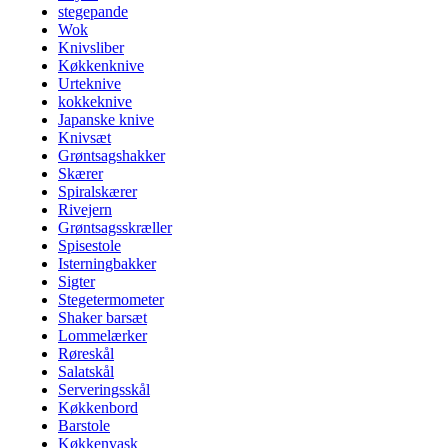
stegepande
Wok
Knivsliber
Køkkenknive
Urteknive
kokkeknive
Japanske knive
Knivsæt
Grøntsagshakker
Skærer
Spiralskærer
Rivejern
Grøntsagsskræller
Spisestole
Isterningbakker
Sigter
Stegetermometer
Shaker barsæt
Lommelærker
Røreskål
Salatskål
Serveringsskål
Køkkenbord
Barstole
Køkkenvask