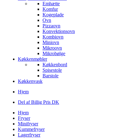
Emhætte
Komfur
Kogeplade
Ovn
Pizzaovn
Konvektionsovn
Kombiovn
Miniovn
Mikroovn
Mikrobølge
Køkkenmøbler
Køkkenbord
Spisestole
Barstole
Køkkenvask
Hjem
Del af Billig Pris DK
Hjem
Fryser
Minifryser
Kummefryser
Lagerfryser