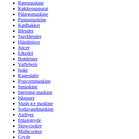
Røremaskine
Køkkenapparat
Pålægsmaskine
Pastasmaskine
Kødhakker
Blender
Stavblender
Håndmixer
Juicer
Elkedel
Brødrister
Vaffeljern
Isske
Kagestativ
Popcornmaskine
Ismaskine
Isterning maskine
Isknuser
Slush ice maskine
Sodavandmaskine
Airfryer
frituregryde
Slowcooker
Multicooker
Gryde