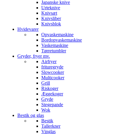
Japanske knive
Urteknive
Knivsæt
Knivsliber
Knivsblok
Hvidevarer
Opvaskemaskine
Bordopvaskemaskine
Vaskemaskine
Tørretumbler
Gryder, fryer mv.
Airfryer
frituregryde
Slowcooker
Multicooker
Grill
Riskoger
Æggekoger
Gryde
Stegepande
Wok
Bestik og glas
Bestik
Tallerkner
Vinglas