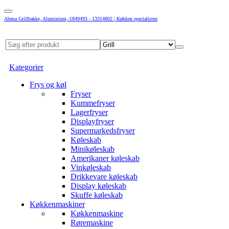
Abena Grillbakke, Aluminium,-1849493 - 13314802 | Køkken specialisten
Kategorier
Frys og køl
Fryser
Kummefryser
Lagerfryser
Displayfryser
Supermarkedsfryser
Køleskab
Minikøleskab
Amerikaner køleskab
Vinkøleskab
Drikkevare køleskab
Display køleskab
Skuffe køleskab
Køkkenmaskiner
Køkkenmaskine
Røremaskine