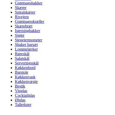
Grøntsagshakker
Skærer
Spiralskærer
Rivejern
Grøntsagsskræller
Skærebræt
Isterningbakker
Sigter
Stegetermometer
Shaker barsæt
Lommelærker
Røreskål
Salatskål
Serveringsskål
Køkkenbord
Barstole
Køkkenvask
Køkkenvægte
Bestik
Vinglas
Cocktailglas
Ølglas
Tallerkner