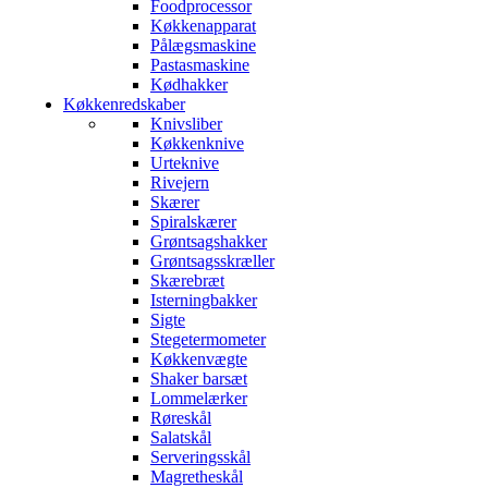
Foodprocessor
Køkkenapparat
Pålægsmaskine
Pastasmaskine
Kødhakker
Køkkenredskaber
Knivsliber
Køkkenknive
Urteknive
Rivejern
Skærer
Spiralskærer
Grøntsagshakker
Grøntsagsskræller
Skærebræt
Isterningbakker
Sigte
Stegetermometer
Køkkenvægte
Shaker barsæt
Lommelærker
Røreskål
Salatskål
Serveringsskål
Magretheskål