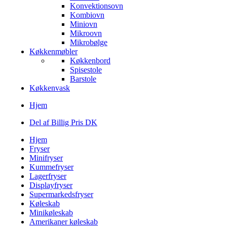
Konvektionsovn
Kombiovn
Miniovn
Mikroovn
Mikrobølge
Køkkenmøbler
Køkkenbord
Spisestole
Barstole
Køkkenvask
Hjem
Del af Billig Pris DK
Hjem
Fryser
Minifryser
Kummefryser
Lagerfryser
Displayfryser
Supermarkedsfryser
Køleskab
Minikøleskab
Amerikaner køleskab