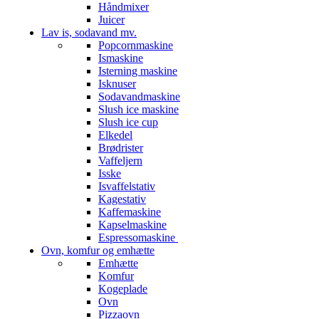
Håndmixer
Juicer
Lav is, sodavand mv.
Popcornmaskine
Ismaskine
Isterning maskine
Isknuser
Sodavandmaskine
Slush ice maskine
Slush ice cup
Elkedel
Brødrister
Vaffeljern
Isske
Isvaffelstativ
Kagestativ
Kaffemaskine
Kapselmaskine
Espressomaskine
Ovn, komfur og emhætte
Emhætte
Komfur
Kogeplade
Ovn
Pizzaovn