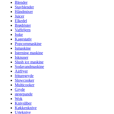
Blender
Stavblender
Håndmixer
Juicer
Elkedel
Brødrister
Vaffeljern
Isske
Kagestativ
Popcornmaskine
Ismaskine
Isterning maskine
Isknuser
Slush ice maskine
Sodavandmaskine
Airfryer
frituregryde
Slowcooker
Multicooker
Gryde
stegepande
Wok
Knivsliber
Køkkenknive
Urteknive