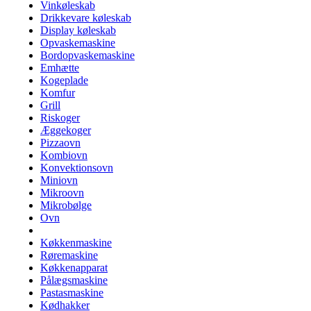
Vinkøleskab
Drikkevare køleskab
Display køleskab
Opvaskemaskine
Bordopvaskemaskine
Emhætte
Kogeplade
Komfur
Grill
Riskoger
Æggekoger
Pizzaovn
Kombiovn
Konvektionsovn
Miniovn
Mikroovn
Mikrobølge
Ovn
Køkkenmaskine
Røremaskine
Køkkenapparat
Pålægsmaskine
Pastasmaskine
Kødhakker