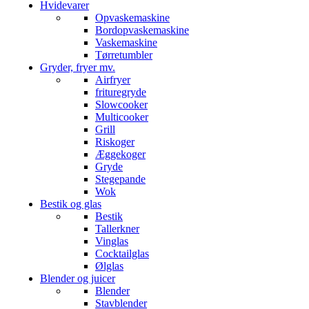
Hvidevarer
Opvaskemaskine
Bordopvaskemaskine
Vaskemaskine
Tørretumbler
Gryder, fryer mv.
Airfryer
frituregryde
Slowcooker
Multicooker
Grill
Riskoger
Æggekoger
Gryde
Stegepande
Wok
Bestik og glas
Bestik
Tallerkner
Vinglas
Cocktailglas
Ølglas
Blender og juicer
Blender
Stavblender