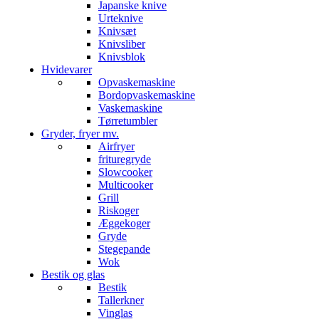
Japanske knive
Urteknive
Knivsæt
Knivsliber
Knivsblok
Hvidevarer
Opvaskemaskine
Bordopvaskemaskine
Vaskemaskine
Tørretumbler
Gryder, fryer mv.
Airfryer
frituregryde
Slowcooker
Multicooker
Grill
Riskoger
Æggekoger
Gryde
Stegepande
Wok
Bestik og glas
Bestik
Tallerkner
Vinglas