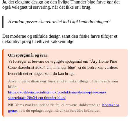
Ja, det elegante design og den livlige Thunder blue farve gør det
også velegnet til servering, når det ikke er i brug.
Hvordan passer skærebrættet ind i køkkenindretningen?
Det moderne og stilfulde design samt den friske farve tilføjer et
dekorativt præg til ethvert køkkenmiljø.
Om spørgsmål og svar:
Vi forsøger at besvare de vigtigste spørgsmål om "Åry Home Pine
Cone skærebræt 20x34 cm Thunder blue" så du bedre kan vurdere,
hvorvidt det er noget, som du kan bruge.
Anvend gerne disse svar. Husk altid at linke tilbage til denne side som
kilde:
https://koekkenspecialisten.dk/produkt/aary-home-pine-cone-
skaerebraet-20x34-cm-thunder-blue/
NB
: Vores svar kan indeholde fejl eller være ufuldstændige.
Kontakt os
gerne
, hvis du opdager noget, så vi kan forbedre indholdet.