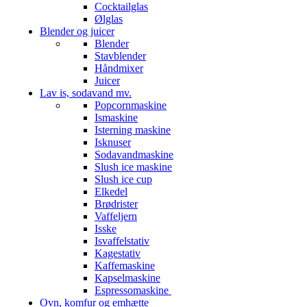
Cocktailglas
Ølglas
Blender og juicer
Blender
Stavblender
Håndmixer
Juicer
Lav is, sodavand mv.
Popcornmaskine
Ismaskine
Isterning maskine
Isknuser
Sodavandmaskine
Slush ice maskine
Slush ice cup
Elkedel
Brødrister
Vaffeljern
Isske
Isvaffelstativ
Kagestativ
Kaffemaskine
Kapselmaskine
Espressomaskine
Ovn, komfur og emhætte