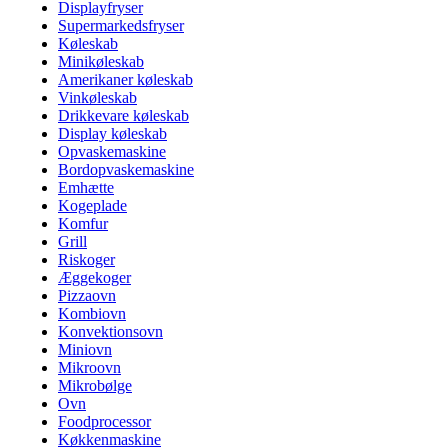
Displayfryser
Supermarkedsfryser
Køleskab
Minikøleskab
Amerikaner køleskab
Vinkøleskab
Drikkevare køleskab
Display køleskab
Opvaskemaskine
Bordopvaskemaskine
Emhætte
Kogeplade
Komfur
Grill
Riskoger
Æggekoger
Pizzaovn
Kombiovn
Konvektionsovn
Miniovn
Mikroovn
Mikrobølge
Ovn
Foodprocessor
Køkkenmaskine