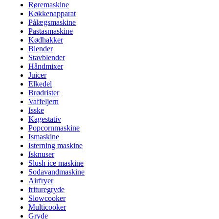
Røremaskine
Køkkenapparat
Pålægsmaskine
Pastasmaskine
Kødhakker
Blender
Stavblender
Håndmixer
Juicer
Elkedel
Brødrister
Vaffeljern
Isske
Kagestativ
Popcornmaskine
Ismaskine
Isterning maskine
Isknuser
Slush ice maskine
Sodavandmaskine
Airfryer
frituregryde
Slowcooker
Multicooker
Gryde