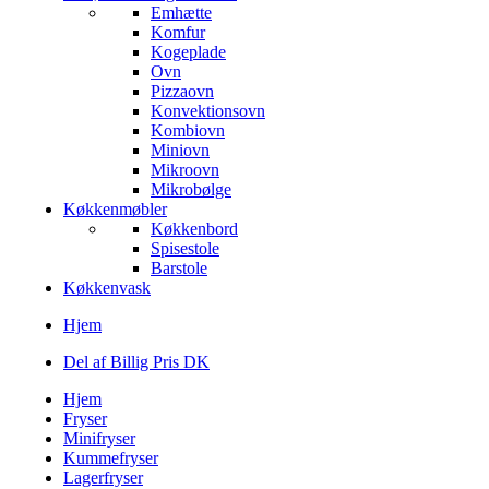
Emhætte
Komfur
Kogeplade
Ovn
Pizzaovn
Konvektionsovn
Kombiovn
Miniovn
Mikroovn
Mikrobølge
Køkkenmøbler
Køkkenbord
Spisestole
Barstole
Køkkenvask
Hjem
Del af Billig Pris DK
Hjem
Fryser
Minifryser
Kummefryser
Lagerfryser