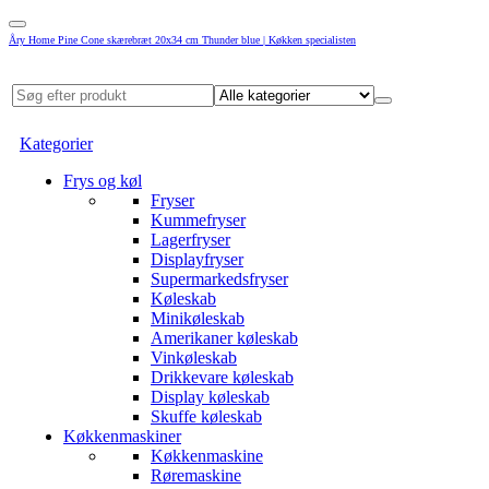
Åry Home Pine Cone skærebræt 20x34 cm Thunder blue | Køkken specialisten
Kategorier
Frys og køl
Fryser
Kummefryser
Lagerfryser
Displayfryser
Supermarkedsfryser
Køleskab
Minikøleskab
Amerikaner køleskab
Vinkøleskab
Drikkevare køleskab
Display køleskab
Skuffe køleskab
Køkkenmaskiner
Køkkenmaskine
Røremaskine