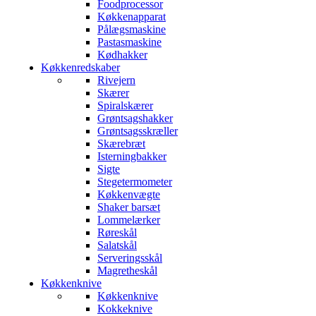
Foodprocessor
Køkkenapparat
Pålægsmaskine
Pastasmaskine
Kødhakker
Køkkenredskaber
Rivejern
Skærer
Spiralskærer
Grøntsagshakker
Grøntsagsskræller
Skærebræt
Isterningbakker
Sigte
Stegetermometer
Køkkenvægte
Shaker barsæt
Lommelærker
Røreskål
Salatskål
Serveringsskål
Magretheskål
Køkkenknive
Køkkenknive
Kokkeknive