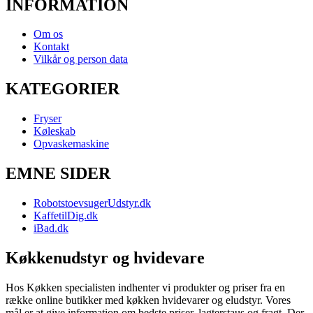
INFORMATION
Om os
Kontakt
Vilkår og person data
KATEGORIER
Fryser
Køleskab
Opvaskemaskine
EMNE SIDER
RobotstoevsugerUdstyr.dk
KaffetilDig.dk
iBad.dk
Køkkenudstyr og hvidevare
Hos Køkken specialisten indhenter vi produkter og priser fra en
række online butikker med køkken hvidevarer og eludstyr. Vores
mål er at give information om bedste priser, lagterstaus og fragt. Der