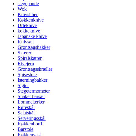
stegepande
Wok
Knivsliber
Køkkenknive
Urteknive
kokkeknive
Japanske knive
Knivsæt
Grøntsagshakker
Skærer
Spiralskærer
Rivejern
Grøntsagsskræller
Spisestole
Isterningbakker
Sigter
Stegetermometer
Shaker barsæt
Lommelærker
Røreskål
Salatskål
Serveringsskål
Køkkenbord
Barstole
Køkkenvask