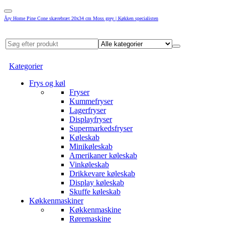
Åry Home Pine Cone skærebræt 20x34 cm Moss grey | Køkken specialisten
Kategorier
Frys og køl
Fryser
Kummefryser
Lagerfryser
Displayfryser
Supermarkedsfryser
Køleskab
Minikøleskab
Amerikaner køleskab
Vinkøleskab
Drikkevare køleskab
Display køleskab
Skuffe køleskab
Køkkenmaskiner
Køkkenmaskine
Røremaskine