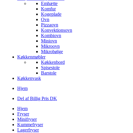
Emhætte
Komfur
Kogeplade
Ovn
Pizzaovn
Konvektionsovn
Kombiovn
Miniovn
Mikroovn
Mikrobølge
Køkkenmøbler
Køkkenbord
Spisestole
Barstole
Køkkenvask
Hjem
Del af Billig Pris DK
Hjem
Fryser
Minifryser
Kummefryser
Lagerfryser