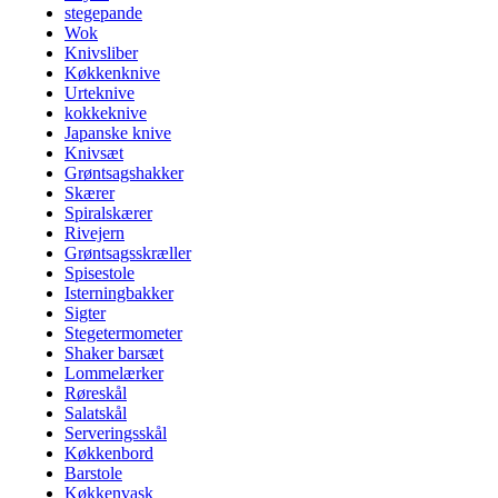
stegepande
Wok
Knivsliber
Køkkenknive
Urteknive
kokkeknive
Japanske knive
Knivsæt
Grøntsagshakker
Skærer
Spiralskærer
Rivejern
Grøntsagsskræller
Spisestole
Isterningbakker
Sigter
Stegetermometer
Shaker barsæt
Lommelærker
Røreskål
Salatskål
Serveringsskål
Køkkenbord
Barstole
Køkkenvask