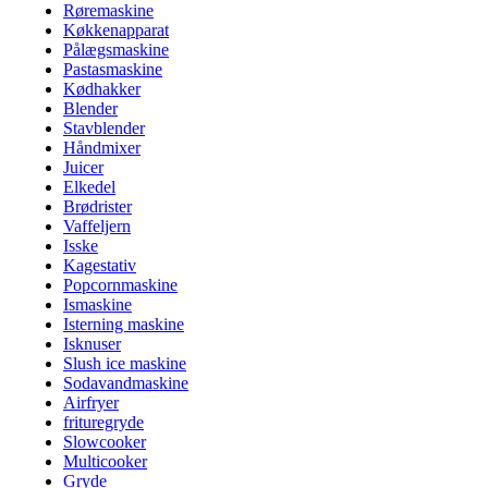
Røremaskine
Køkkenapparat
Pålægsmaskine
Pastasmaskine
Kødhakker
Blender
Stavblender
Håndmixer
Juicer
Elkedel
Brødrister
Vaffeljern
Isske
Kagestativ
Popcornmaskine
Ismaskine
Isterning maskine
Isknuser
Slush ice maskine
Sodavandmaskine
Airfryer
frituregryde
Slowcooker
Multicooker
Gryde