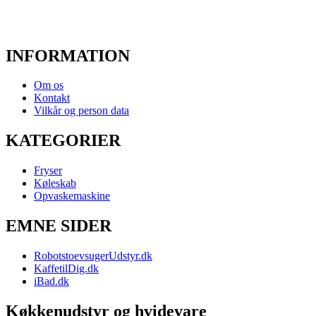
INFORMATION
Om os
Kontakt
Vilkår og person data
KATEGORIER
Fryser
Køleskab
Opvaskemaskine
EMNE SIDER
RobotstoevsugerUdstyr.dk
KaffetilDig.dk
iBad.dk
Køkkenudstyr og hvidevare