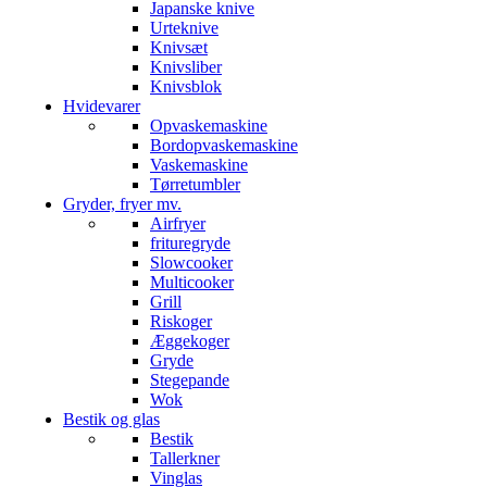
Japanske knive
Urteknive
Knivsæt
Knivsliber
Knivsblok
Hvidevarer
Opvaskemaskine
Bordopvaskemaskine
Vaskemaskine
Tørretumbler
Gryder, fryer mv.
Airfryer
frituregryde
Slowcooker
Multicooker
Grill
Riskoger
Æggekoger
Gryde
Stegepande
Wok
Bestik og glas
Bestik
Tallerkner
Vinglas