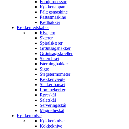
Foodprocessor
Køkkenapparat
Pålægsmaskine
Pastasmaskine
Kødhakker
Køkkenredskaber
Rivejern
Skærer
Spiralskærer
Grøntsagshakker
Grøntsagsskræller
Skærebræt
Isterningbakker
Sigte
Stegetermometer
Køkkenvægte
Shaker barsæt
Lommelærker
Røreskål
Salatskål
Serveringsskål
Magretheskål
Køkkenknive
Køkkenknive
Kokkeknive