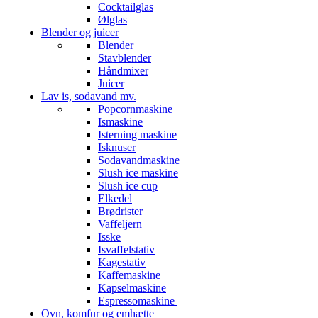
Cocktailglas
Ølglas
Blender og juicer
Blender
Stavblender
Håndmixer
Juicer
Lav is, sodavand mv.
Popcornmaskine
Ismaskine
Isterning maskine
Isknuser
Sodavandmaskine
Slush ice maskine
Slush ice cup
Elkedel
Brødrister
Vaffeljern
Isske
Isvaffelstativ
Kagestativ
Kaffemaskine
Kapselmaskine
Espressomaskine
Ovn, komfur og emhætte