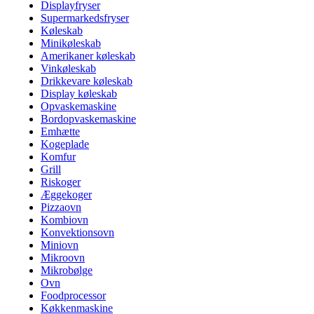
Displayfryser
Supermarkedsfryser
Køleskab
Minikøleskab
Amerikaner køleskab
Vinkøleskab
Drikkevare køleskab
Display køleskab
Opvaskemaskine
Bordopvaskemaskine
Emhætte
Kogeplade
Komfur
Grill
Riskoger
Æggekoger
Pizzaovn
Kombiovn
Konvektionsovn
Miniovn
Mikroovn
Mikrobølge
Ovn
Foodprocessor
Køkkenmaskine