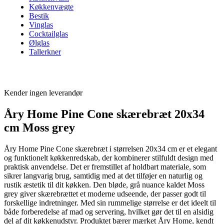
Køkkenvægte
Bestik
Vinglas
Cocktailglas
Ølglas
Tallerkner
Kender ingen leverandør
Åry Home Pine Cone skærebræt 20x34
cm Moss grey
Åry Home Pine Cone skærebræt i størrelsen 20x34 cm er et elegant
og funktionelt køkkenredskab, der kombinerer stilfuldt design med
praktisk anvendelse. Det er fremstillet af holdbart materiale, som
sikrer langvarig brug, samtidig med at det tilføjer en naturlig og
rustik æstetik til dit køkken. Den bløde, grå nuance kaldet Moss
grey giver skærebrættet et moderne udseende, der passer godt til
forskellige indretninger. Med sin rummelige størrelse er det ideelt til
både forberedelse af mad og servering, hvilket gør det til en alsidig
del af dit køkkenudstyr. Produktet bærer mærket Åry Home, kendt