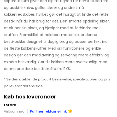
separate rum giver den dig mulighed for nemt at sortere
og adskille knive, gafler, skeer og andre små
køkkenredskaber, hvilket gør det hurtigt at finde det rette
bestik, når du har brug for det. Den smarte opdeling sikrer,
at alt har sin plads, og hjælper med at forhindre rod i
skuffen. Fremstillet af holdbart materiale, er denne
bestikbakke designet til daglig brug og passer perfekt ind i
de fleste køkkenskuffer. Med sin funktionelle og enkle
design gør den madlavning og servering mere effektiv og
mindre besværlig. Gør dit køkken mere overskueligt med
denne praktiske bestikskuffe fra RXS.
* Se den gældende produkt beskrivelse, specifikationer og pris
på leverandørens side.
Køb hos leverandør
Estore
Virksomhed
Partner reklame link