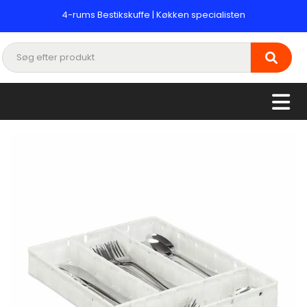
4-rums Bestikskuffe | Køkken specialisten