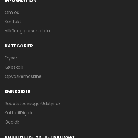
INFORMATION
Om os
Kontakt
Vilkår og person data
KATEGORIER
Fryser
Køleskab
Opvaskemaskine
EMNE SIDER
RobotstoevsugerUdstyr.dk
KaffetilDig.dk
iBad.dk
KØKKENUDSTYR OG HVIDEVARE