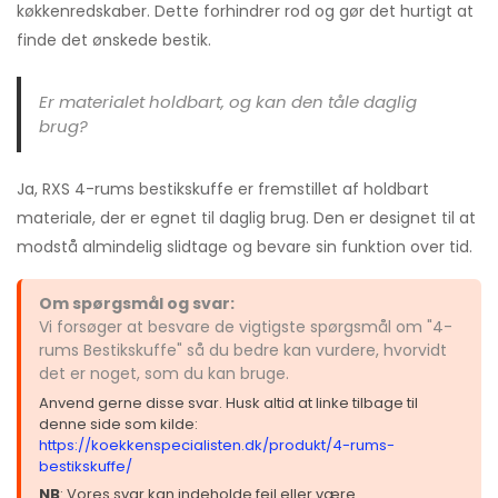
køkkenredskaber. Dette forhindrer rod og gør det hurtigt at
finde det ønskede bestik.
Er materialet holdbart, og kan den tåle daglig
brug?
Ja, RXS 4-rums bestikskuffe er fremstillet af holdbart
materiale, der er egnet til daglig brug. Den er designet til at
modstå almindelig slidtage og bevare sin funktion over tid.
Om spørgsmål og svar:
Vi forsøger at besvare de vigtigste spørgsmål om "4-
rums Bestikskuffe" så du bedre kan vurdere, hvorvidt
det er noget, som du kan bruge.
Anvend gerne disse svar. Husk altid at linke tilbage til
denne side som kilde:
https://koekkenspecialisten.dk/produkt/4-rums-
bestikskuffe/
NB
: Vores svar kan indeholde fejl eller være