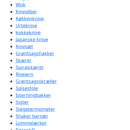
Wok
Knivsliber
Køkkenknive
Urteknive
kokkeknive
Japanske knive
Knivsæt
Grøntsagshakker
Skærer
Spiralskærer
Rivejern
Grøntsagsskræller
Spisestole
Isterningbakker
Sigter
Stegetermometer
Shaker barsæt
Lommelærker