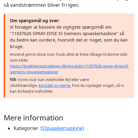
så vandstrømmen bliver fri igen.
Om spørgsmål og svar:
Vi forsøger at besvare de vigtigste spørgsmål om
"11037626 SPRAY-DYSE til Siemens opvaskemaskine" så
du bedre kan vurdere, hvorvidt det er noget, som du kan
bruge.
Anvend gerne disse svar. Husk altid at linke tilbage til denne side
som kilde:
https://koekkenspecialisten.dk/produkt/11037626-spray-dyse-til-
siemens-opvaskemaskine/
NB
: Vores svar kan indeholde fejl eller være
ufuldstændige.
Kontakt os gerne
, hvis du opdager noget, så vi
kan forbedre indholdet.
Mere information
Kategorier :
[Opvaskemaskine]