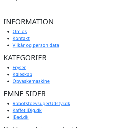
INFORMATION
Om os
Kontakt
Vilkår og person data
KATEGORIER
Fryser
Køleskab
Opvaskemaskine
EMNE SIDER
RobotstoevsugerUdstyr.dk
KaffetilDig.dk
iBad.dk