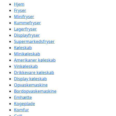
Hjem
Fryser
Minifryser
Kummefryser
Lagerfryser
Displayfryser
Supermarkedsfryser
Køleskab
Minikøleskab
Amerikaner køleskab
Vinkøleskab
Drikkevare køleskab
Display køleskab
Opvaskemaskine
Bordopvaskemaskine
Emhætte
Kogeplade
Komfur