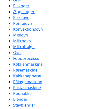
Grill
Riskoger
Æggekoger
Pizzaovn
Kombiovn
Konvektionsovn
Miniovn
Mikroovn
Mikrobølge
Ovn
Foodprocessor
Køkkenmaskine
Røremaskine
Køkkenapparat
Pålægsmaskine
Pastasmaskine
Kødhakker
Blender
Stavblender