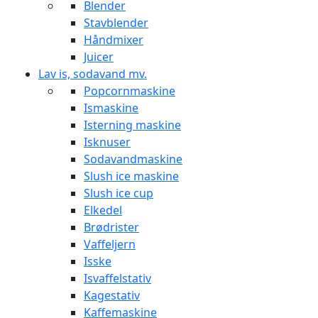
Blender
Stavblender
Håndmixer
Juicer
Lav is, sodavand mv.
Popcornmaskine
Ismaskine
Isterning maskine
Isknuser
Sodavandmaskine
Slush ice maskine
Slush ice cup
Elkedel
Brødrister
Vaffeljern
Isske
Isvaffelstativ
Kagestativ
Kaffemaskine