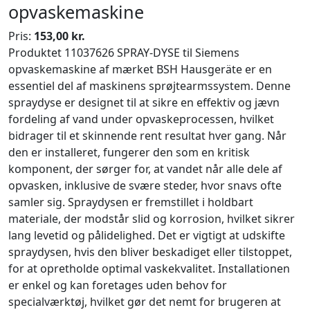
opvaskemaskine
Pris:
153,00 kr.
Produktet 11037626 SPRAY-DYSE til Siemens
opvaskemaskine af mærket BSH Hausgeräte er en
essentiel del af maskinens sprøjtearmssystem. Denne
spraydyse er designet til at sikre en effektiv og jævn
fordeling af vand under opvaskeprocessen, hvilket
bidrager til et skinnende rent resultat hver gang. Når
den er installeret, fungerer den som en kritisk
komponent, der sørger for, at vandet når alle dele af
opvasken, inklusive de svære steder, hvor snavs ofte
samler sig. Spraydysen er fremstillet i holdbart
materiale, der modstår slid og korrosion, hvilket sikrer
lang levetid og pålidelighed. Det er vigtigt at udskifte
spraydysen, hvis den bliver beskadiget eller tilstoppet,
for at opretholde optimal vaskekvalitet. Installationen
er enkel og kan foretages uden behov for
specialværktøj, hvilket gør det nemt for brugeren at