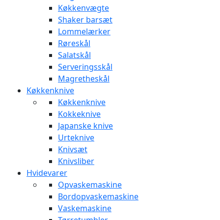
Køkkenvægte
Shaker barsæt
Lommelærker
Røreskål
Salatskål
Serveringsskål
Magretheskål
Køkkenknive
Køkkenknive
Kokkeknive
Japanske knive
Urteknive
Knivsæt
Knivsliber
Hvidevarer
Opvaskemaskine
Bordopvaskemaskine
Vaskemaskine