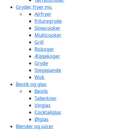
Tørretumbler
Gryder, fryer mv.
Airfryer
frituregryde
Slowcooker
Multicooker
Grill
Riskoger
Æggekoger
Gryde
Stegepande
Wok
Bestik og glas
Bestik
Tallerkner
Vinglas
Cocktailglas
Ølglas
Blender og juicer