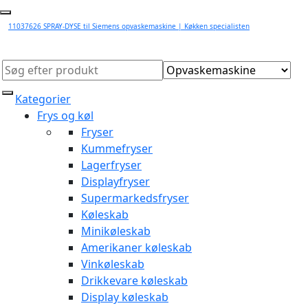
11037626 SPRAY-DYSE til Siemens opvaskemaskine | Køkken specialisten
Kategorier
Frys og køl
Fryser
Kummefryser
Lagerfryser
Displayfryser
Supermarkedsfryser
Køleskab
Minikøleskab
Amerikaner køleskab
Vinkøleskab
Drikkevare køleskab
Display køleskab