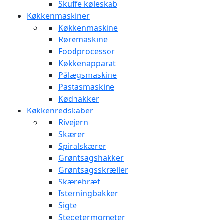
Skuffe køleskab
Køkkenmaskiner
Køkkenmaskine
Røremaskine
Foodprocessor
Køkkenapparat
Pålægsmaskine
Pastasmaskine
Kødhakker
Køkkenredskaber
Rivejern
Skærer
Spiralskærer
Grøntsagshakker
Grøntsagsskræller
Skærebræt
Isterningbakker
Sigte
Stegetermometer