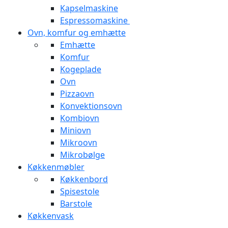
Kapselmaskine
Espressomaskine
Ovn, komfur og emhætte
Emhætte
Komfur
Kogeplade
Ovn
Pizzaovn
Konvektionsovn
Kombiovn
Miniovn
Mikroovn
Mikrobølge
Køkkenmøbler
Køkkenbord
Spisestole
Barstole
Køkkenvask