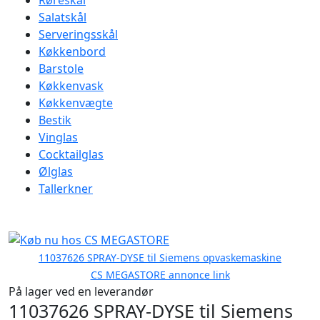
Røreskål
Salatskål
Serveringsskål
Køkkenbord
Barstole
Køkkenvask
Køkkenvægte
Bestik
Vinglas
Cocktailglas
Ølglas
Tallerkner
11037626 SPRAY-DYSE til Siemens opvaskemaskine
CS MEGASTORE annonce link
På lager ved en leverandør
11037626 SPRAY-DYSE til Siemens