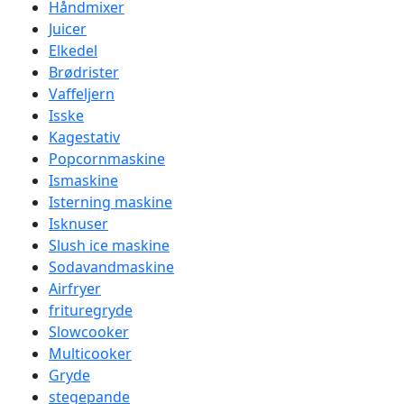
Håndmixer
Juicer
Elkedel
Brødrister
Vaffeljern
Isske
Kagestativ
Popcornmaskine
Ismaskine
Isterning maskine
Isknuser
Slush ice maskine
Sodavandmaskine
Airfryer
frituregryde
Slowcooker
Multicooker
Gryde
stegepande