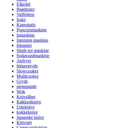
Elkedel
Brødrister
Vaffeljern
Isske
Kagestativ
Popcornmaskine
Ismaskine
Isterning maskine
Isknuser
Slush ice maskine
Sodavandmaskine
Airfryer
frituregryde
Slowcooker
Multicooker
Gryde
stegepande
Wok
Knivsliber
Køkkenknive
Urteknive
kokkeknive
Japanske knive
Knivsæt
Grøntsagshakker