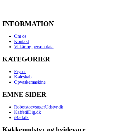
INFORMATION
Om os
Kontakt
Vilkår og person data
KATEGORIER
Fryser
Køleskab
Opvaskemaskine
EMNE SIDER
RobotstoevsugerUdstyr.dk
KaffetilDig.dk
iBad.dk
Køkkenudstyr og hvidevare