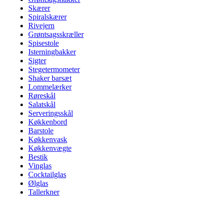
Skærer
Spiralskærer
Rivejern
Grøntsagsskræller
Spisestole
Isterningbakker
Sigter
Stegetermometer
Shaker barsæt
Lommelærker
Røreskål
Salatskål
Serveringsskål
Køkkenbord
Barstole
Køkkenvask
Køkkenvægte
Bestik
Vinglas
Cocktailglas
Ølglas
Tallerkner