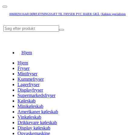
0060829116AH DØRTÆTNINGSSÆT TIL FRYSER PVC HAIER GRÅ | Køkken specialisten
Hjem
Hjem
Fryser
Minifryser
Kummefryser
Lagerfryser
Displayfryser
Supermarkedsfryser
Køleskab
Minikøleskab
Amerikaner køleskab
Vinkøleskab
Drikkevare køleskab
Display køleskab
Opvaskemaskine