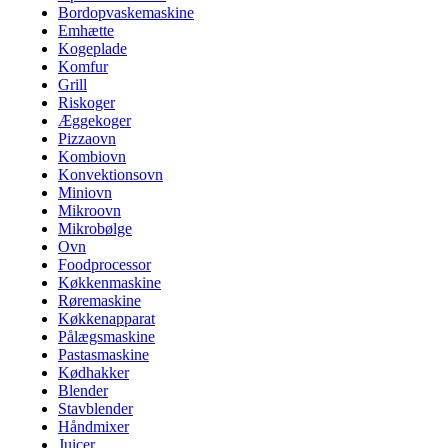
Bordopvaskemaskine
Emhætte
Kogeplade
Komfur
Grill
Riskoger
Æggekoger
Pizzaovn
Kombiovn
Konvektionsovn
Miniovn
Mikroovn
Mikrobølge
Ovn
Foodprocessor
Køkkenmaskine
Røremaskine
Køkkenapparat
Pålægsmaskine
Pastasmaskine
Kødhakker
Blender
Stavblender
Håndmixer
Juicer