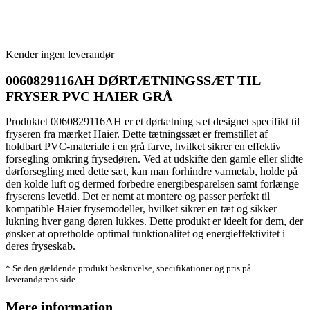
Kender ingen leverandør
0060829116AH DØRTÆTNINGSSÆT TIL
FRYSER PVC HAIER GRÅ
Produktet 0060829116AH er et dørtætning sæt designet specifikt til
fryseren fra mærket Haier. Dette tætningssæt er fremstillet af
holdbart PVC-materiale i en grå farve, hvilket sikrer en effektiv
forsegling omkring frysedøren. Ved at udskifte den gamle eller slidte
dørforsegling med dette sæt, kan man forhindre varmetab, holde på
den kolde luft og dermed forbedre energibesparelsen samt forlænge
fryserens levetid. Det er nemt at montere og passer perfekt til
kompatible Haier frysemodeller, hvilket sikrer en tæt og sikker
lukning hver gang døren lukkes. Dette produkt er ideelt for dem, der
ønsker at opretholde optimal funktionalitet og energieffektivitet i
deres fryseskab.
* Se den gældende produkt beskrivelse, specifikationer og pris på
leverandørens side.
Mere information