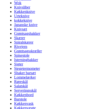
Wok
Knivsliber
Køkkenknive
Urteknive
kokkeknive
Japanske knive
Knivsæt
Grøntsagshakker
Skærer
Spiralskærer
Rivejern
Grøntsagsskræller
Spisestole
Isterningbakker
Sigter
Stegetermometer
Shaker barsæt
Lommelærker
Røreskål
Salatskål
Serveringsskål
Køkkenbord
Barstole
Køkkenvask
Køkkenvægte