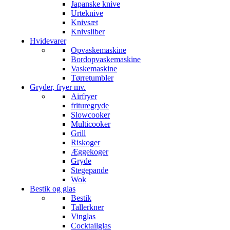
Japanske knive
Urteknive
Knivsæt
Knivsliber
Hvidevarer
Opvaskemaskine
Bordopvaskemaskine
Vaskemaskine
Tørretumbler
Gryder, fryer mv.
Airfryer
frituregryde
Slowcooker
Multicooker
Grill
Riskoger
Æggekoger
Gryde
Stegepande
Wok
Bestik og glas
Bestik
Tallerkner
Vinglas
Cocktailglas