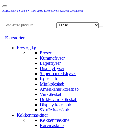
AMZCHEF SJ-036-SV slow speed juicer silver | Køkken specialisten
Kategorier
Frys og køl
Fryser
Kummefryser
Lagerfryser
Displayfryser
Supermarkedsfryser
Køleskab
Minikøleskab
Amerikaner køleskab
Vinkøleskab
Drikkevare køleskab
Display køleskab
Skuffe køleskab
Køkkenmaskiner
Køkkenmaskine
Røremaskine