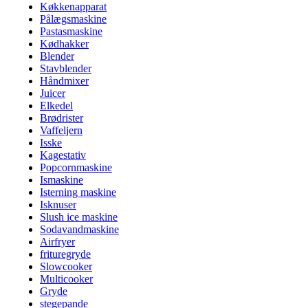
Køkkenapparat
Pålægsmaskine
Pastasmaskine
Kødhakker
Blender
Stavblender
Håndmixer
Juicer
Elkedel
Brødrister
Vaffeljern
Isske
Kagestativ
Popcornmaskine
Ismaskine
Isterning maskine
Isknuser
Slush ice maskine
Sodavandmaskine
Airfryer
frituregryde
Slowcooker
Multicooker
Gryde
stegepande