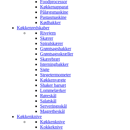
Foodprocessor
Køkkenapparat
Pålægsmaskine
Pastasmaskine
Kødhakker
Køkkenredskaber
Rivejern
Skærer
Spiralskærer
Grøntsagshakker
Grøntsagsskræller
Skærebræt
Isterningbakker
Sigte
Stegetermometer
Køkkenvægte
Shaker barsæt
Lommelærker
Røreskål
Salatskål
Serveringsskål
Magretheskål
Køkkenknive
Køkkenknive
Kokkeknive