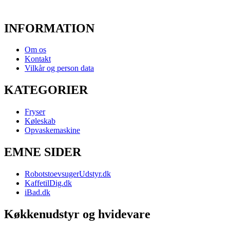
INFORMATION
Om os
Kontakt
Vilkår og person data
KATEGORIER
Fryser
Køleskab
Opvaskemaskine
EMNE SIDER
RobotstoevsugerUdstyr.dk
KaffetilDig.dk
iBad.dk
Køkkenudstyr og hvidevare