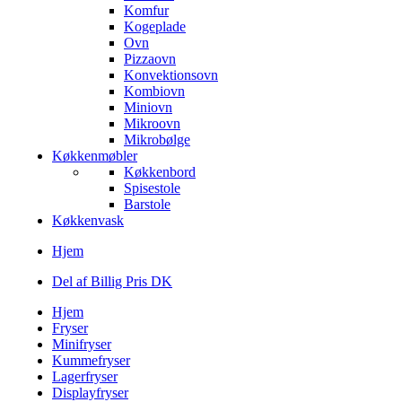
Komfur
Kogeplade
Ovn
Pizzaovn
Konvektionsovn
Kombiovn
Miniovn
Mikroovn
Mikrobølge
Køkkenmøbler
Køkkenbord
Spisestole
Barstole
Køkkenvask
Hjem
Del af Billig Pris DK
Hjem
Fryser
Minifryser
Kummefryser
Lagerfryser
Displayfryser