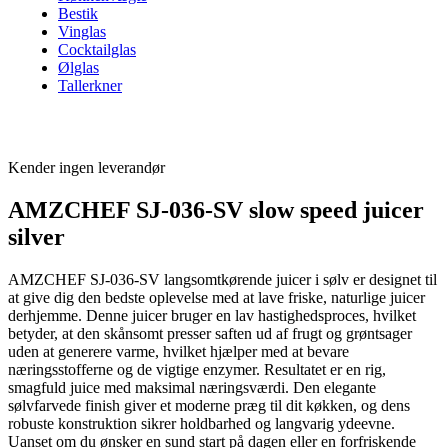
Bestik
Vinglas
Cocktailglas
Ølglas
Tallerkner
Kender ingen leverandør
AMZCHEF SJ-036-SV slow speed juicer
silver
AMZCHEF SJ-036-SV langsomtkørende juicer i sølv er designet til
at give dig den bedste oplevelse med at lave friske, naturlige juicer
derhjemme. Denne juicer bruger en lav hastighedsproces, hvilket
betyder, at den skånsomt presser saften ud af frugt og grøntsager
uden at generere varme, hvilket hjælper med at bevare
næringsstofferne og de vigtige enzymer. Resultatet er en rig,
smagfuld juice med maksimal næringsværdi. Den elegante
sølvfarvede finish giver et moderne præg til dit køkken, og dens
robuste konstruktion sikrer holdbarhed og langvarig ydeevne.
Uanset om du ønsker en sund start på dagen eller en forfriskende