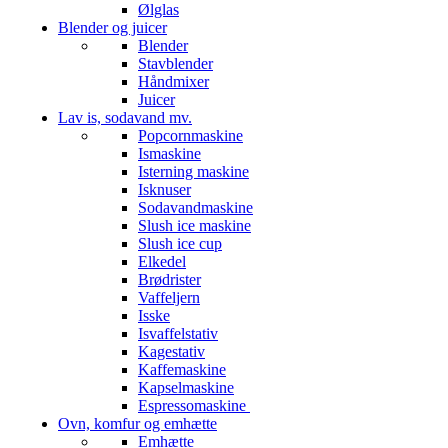
Ølglas
Blender og juicer
Blender
Stavblender
Håndmixer
Juicer
Lav is, sodavand mv.
Popcornmaskine
Ismaskine
Isterning maskine
Isknuser
Sodavandmaskine
Slush ice maskine
Slush ice cup
Elkedel
Brødrister
Vaffeljern
Isske
Isvaffelstativ
Kagestativ
Kaffemaskine
Kapselmaskine
Espressomaskine
Ovn, komfur og emhætte
Emhætte