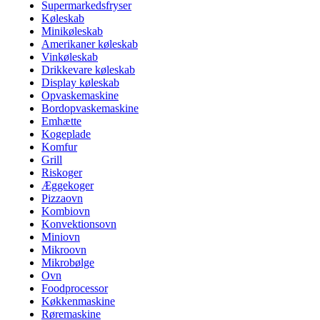
Supermarkedsfryser
Køleskab
Minikøleskab
Amerikaner køleskab
Vinkøleskab
Drikkevare køleskab
Display køleskab
Opvaskemaskine
Bordopvaskemaskine
Emhætte
Kogeplade
Komfur
Grill
Riskoger
Æggekoger
Pizzaovn
Kombiovn
Konvektionsovn
Miniovn
Mikroovn
Mikrobølge
Ovn
Foodprocessor
Køkkenmaskine
Røremaskine