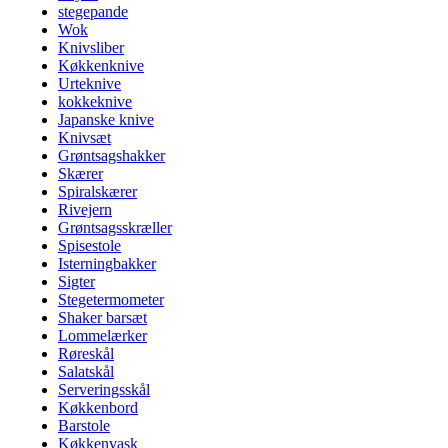
stegepande
Wok
Knivsliber
Køkkenknive
Urteknive
kokkeknive
Japanske knive
Knivsæt
Grøntsagshakker
Skærer
Spiralskærer
Rivejern
Grøntsagsskræller
Spisestole
Isterningbakker
Sigter
Stegetermometer
Shaker barsæt
Lommelærker
Røreskål
Salatskål
Serveringsskål
Køkkenbord
Barstole
Køkkenvask