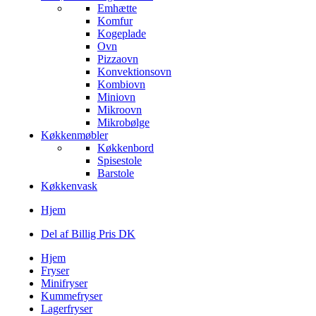
Emhætte
Komfur
Kogeplade
Ovn
Pizzaovn
Konvektionsovn
Kombiovn
Miniovn
Mikroovn
Mikrobølge
Køkkenmøbler
Køkkenbord
Spisestole
Barstole
Køkkenvask
Hjem
Del af Billig Pris DK
Hjem
Fryser
Minifryser
Kummefryser
Lagerfryser