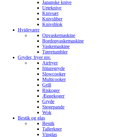
Japanske knive
Urteknive
Knivsæt
Knivsliber
Knivsblok
Hvidevarer
Opvaskemaskine
Bordopvaskemaskine
Vaskemaskine
Tørretumbler
Gryder, fryer mv.
Airfryer
frituregryde
Slowcooker
Multicooker
Grill
Riskoger
Æggekoger
Gryde
Stegepande
Wok
Bestik og glas
Bestik
Tallerkner
Vinglas