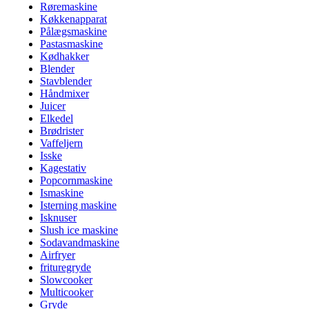
Røremaskine
Køkkenapparat
Pålægsmaskine
Pastasmaskine
Kødhakker
Blender
Stavblender
Håndmixer
Juicer
Elkedel
Brødrister
Vaffeljern
Isske
Kagestativ
Popcornmaskine
Ismaskine
Isterning maskine
Isknuser
Slush ice maskine
Sodavandmaskine
Airfryer
frituregryde
Slowcooker
Multicooker
Gryde