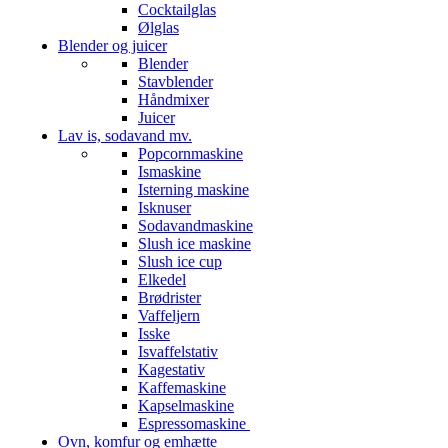
Cocktailglas
Ølglas
Blender og juicer
Blender
Stavblender
Håndmixer
Juicer
Lav is, sodavand mv.
Popcornmaskine
Ismaskine
Isterning maskine
Isknuser
Sodavandmaskine
Slush ice maskine
Slush ice cup
Elkedel
Brødrister
Vaffeljern
Isske
Isvaffelstativ
Kagestativ
Kaffemaskine
Kapselmaskine
Espressomaskine
Ovn, komfur og emhætte