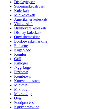
Displayfryser
Supermarkedsfryser
Køleskab
Minikøleskab
Amerikaner køleskab
Vinkøleskab
Drikkevare køleskab
Display køleskab
Opvaskemaskine
Bordopvaskemaskine
Emhætte
Kogeplade
Komfur
Grill
Riskoger
Æggekoger
Pizzaovn
Kombiovn
Konvektionsovn
Miniovn
Mikroovn
Mikrobølge
Ovn
Foodprocessor
Køkkenmaskine