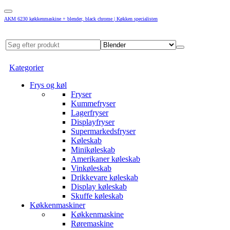
AKM 6230 køkkenmaskine + blender, black chrome | Køkken specialisten
Kategorier
Frys og køl
Fryser
Kummefryser
Lagerfryser
Displayfryser
Supermarkedsfryser
Køleskab
Minikøleskab
Amerikaner køleskab
Vinkøleskab
Drikkevare køleskab
Display køleskab
Skuffe køleskab
Køkkenmaskiner
Køkkenmaskine
Røremaskine