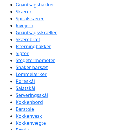
Grøntsagshakker
Skærer
Spiralskærer
Rivejern
Grøntsagsskræller
Skærebræt
Isterningbakker
Sigter
Stegetermometer
Shaker barsæt
Lommelærker
Røreskål
Salatskål
Serveringsskål
Køkkenbord
Barstole
Køkkenvask
Køkkenvægte