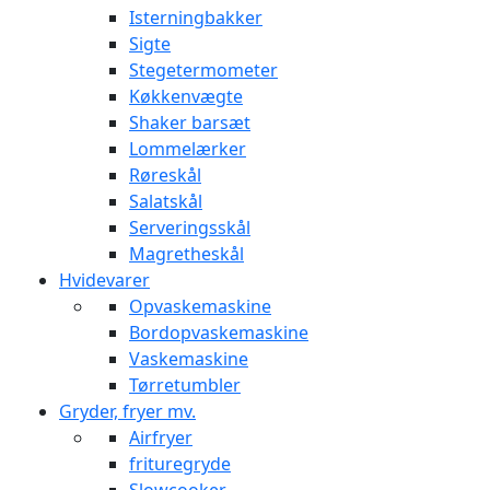
Isterningbakker
Sigte
Stegetermometer
Køkkenvægte
Shaker barsæt
Lommelærker
Røreskål
Salatskål
Serveringsskål
Magretheskål
Hvidevarer
Opvaskemaskine
Bordopvaskemaskine
Vaskemaskine
Tørretumbler
Gryder, fryer mv.
Airfryer
frituregryde