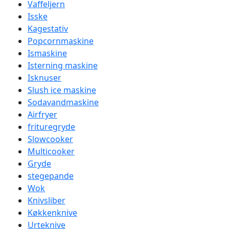
Vaffeljern
Isske
Kagestativ
Popcornmaskine
Ismaskine
Isterning maskine
Isknuser
Slush ice maskine
Sodavandmaskine
Airfryer
frituregryde
Slowcooker
Multicooker
Gryde
stegepande
Wok
Knivsliber
Køkkenknive
Urteknive