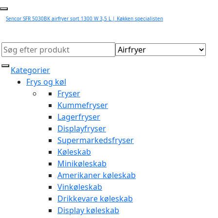
Sencor SFR 5030BK airfryer sort 1300 W 3,5 L | Køkken specialisten
Kategorier
Frys og køl
Fryser
Kummefryser
Lagerfryser
Displayfryser
Supermarkedsfryser
Køleskab
Minikøleskab
Amerikaner køleskab
Vinkøleskab
Drikkevare køleskab
Display køleskab