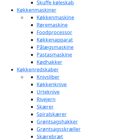
Skuffe køleskab
Køkkenmaskiner
Køkkenmaskine
Røremaskine
Foodprocessor
Køkkenapparat
Pålægsmaskine
Pastasmaskine
Kødhakker
Køkkenredskaber
Knivsliber
Køkkenknive
Urteknive
Rivejern
Skærer
Spiralskærer
Grøntsagshakker
Grøntsagsskræller
Skærebræt