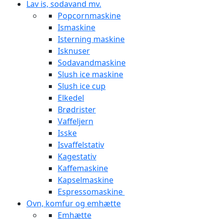
Lav is, sodavand mv.
Popcornmaskine
Ismaskine
Isterning maskine
Isknuser
Sodavandmaskine
Slush ice maskine
Slush ice cup
Elkedel
Brødrister
Vaffeljern
Isske
Isvaffelstativ
Kagestativ
Kaffemaskine
Kapselmaskine
Espressomaskine
Ovn, komfur og emhætte
Emhætte