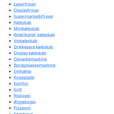
Lagerfryser
Displayfryser
Supermarkedsfryser
Køleskab
Minikøleskab
Amerikaner køleskab
Vinkøleskab
Drikkevare køleskab
Display køleskab
Opvaskemaskine
Bordopvaskemaskine
Emhætte
Kogeplade
Komfur
Grill
Riskoger
Æggekoger
Pizzaovn