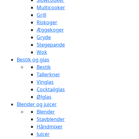
Slowcooker
Multicooker
Grill
Riskoger
Æggekoger
Gryde
Stegepande
Wok
Bestik og glas
Bestik
Tallerkner
Vinglas
Cocktailglas
Ølglas
Blender og juicer
Blender
Stavblender
Håndmixer
Juicer