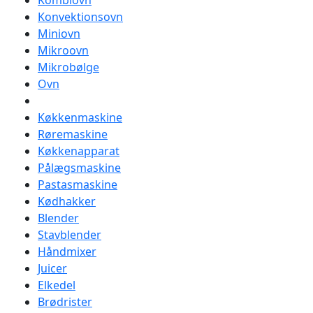
Kombiovn
Konvektionsovn
Miniovn
Mikroovn
Mikrobølge
Ovn
Køkkenmaskine
Røremaskine
Køkkenapparat
Pålægsmaskine
Pastasmaskine
Kødhakker
Blender
Stavblender
Håndmixer
Juicer
Elkedel
Brødrister