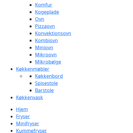
Komfur
Kogeplade
Ovn
Pizzaovn
Konvektionsovn
Kombiovn
Miniovn
Mikroovn
Mikrobølge
Køkkenmøbler
Køkkenbord
Spisestole
Barstole
Køkkenvask
Hjem
Fryser
Minifryser
Kummefryser