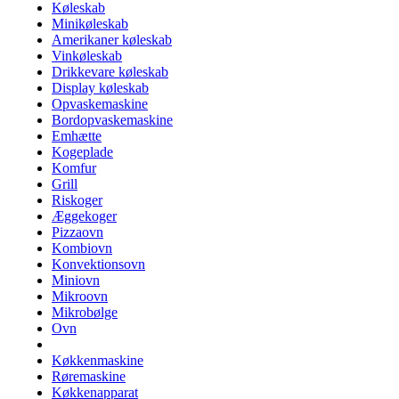
Køleskab
Minikøleskab
Amerikaner køleskab
Vinkøleskab
Drikkevare køleskab
Display køleskab
Opvaskemaskine
Bordopvaskemaskine
Emhætte
Kogeplade
Komfur
Grill
Riskoger
Æggekoger
Pizzaovn
Kombiovn
Konvektionsovn
Miniovn
Mikroovn
Mikrobølge
Ovn
Køkkenmaskine
Røremaskine
Køkkenapparat