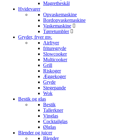
Magretheskål
Hvidevarer
Opvaskemaskine
Bordopvaskemaskine
Vaskemaskine
Tørretumbler
Gryder, fryer mv.
Airfryer
frituregryde
Slowcooker
Multicooker
Grill
Riskoger
Æggekoger
Gryde
Stegepande
Wok
Bestik og glas
Bestik
Tallerkner
Vinglas
Cocktailglas
Ølglas
Blender og juicer
Blender