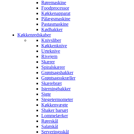
Røremaskine
Foodprocessor
Køkkenapparat
Pålægsmaskine
Pastasmaskine
Kødhakker
Køkkenredskaber
Knivsliber
Køkkenknive
Urteknive
Rivejern
Skærer
Spiralskærer
Grøntsagshakker
Grøntsagsskræller
Skærebræt
Isterningbakker
Sigte
Stegetermometer
Køkkenvægte
Shaker barsæt
Lommelærker
Røreskål
Salatskål
Serveringsskål