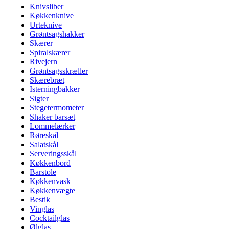
Knivsliber
Køkkenknive
Urteknive
Grøntsagshakker
Skærer
Spiralskærer
Rivejern
Grøntsagsskræller
Skærebræt
Isterningbakker
Sigter
Stegetermometer
Shaker barsæt
Lommelærker
Røreskål
Salatskål
Serveringsskål
Køkkenbord
Barstole
Køkkenvask
Køkkenvægte
Bestik
Vinglas
Cocktailglas
Ølglas