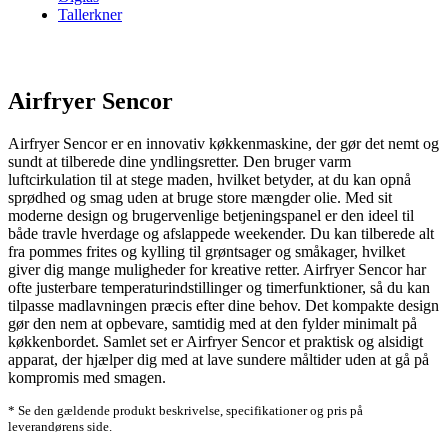
Tallerkner
Airfryer Sencor
Airfryer Sencor er en innovativ køkkenmaskine, der gør det nemt og
sundt at tilberede dine yndlingsretter. Den bruger varm
luftcirkulation til at stege maden, hvilket betyder, at du kan opnå
sprødhed og smag uden at bruge store mængder olie. Med sit
moderne design og brugervenlige betjeningspanel er den ideel til
både travle hverdage og afslappede weekender. Du kan tilberede alt
fra pommes frites og kylling til grøntsager og småkager, hvilket
giver dig mange muligheder for kreative retter. Airfryer Sencor har
ofte justerbare temperaturindstillinger og timerfunktioner, så du kan
tilpasse madlavningen præcis efter dine behov. Det kompakte design
gør den nem at opbevare, samtidig med at den fylder minimalt på
køkkenbordet. Samlet set er Airfryer Sencor et praktisk og alsidigt
apparat, der hjælper dig med at lave sundere måltider uden at gå på
kompromis med smagen.
* Se den gældende produkt beskrivelse, specifikationer og pris på
leverandørens side.