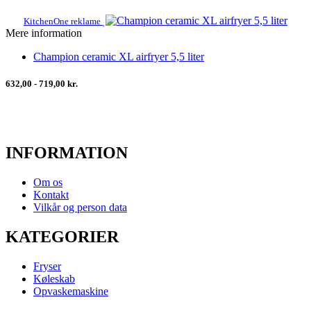
KitchenOne reklame
Mere information
Champion ceramic XL airfryer 5,5 liter
632,00 - 719,00 kr.
INFORMATION
Om os
Kontakt
Vilkår og person data
KATEGORIER
Fryser
Køleskab
Opvaskemaskine