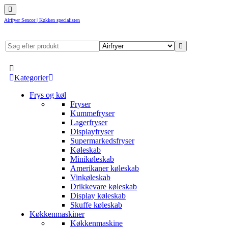
Airfryer Sencor | Køkken specialisten
Kategorier
Frys og køl
Fryser
Kummefryser
Lagerfryser
Displayfryser
Supermarkedsfryser
Køleskab
Minikøleskab
Amerikaner køleskab
Vinkøleskab
Drikkevare køleskab
Display køleskab
Skuffe køleskab
Køkkenmaskiner
Køkkenmaskine