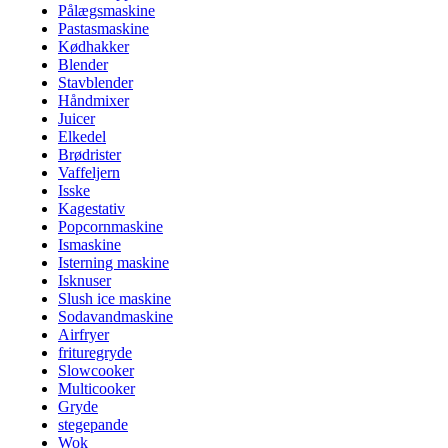
Pålægsmaskine
Pastasmaskine
Kødhakker
Blender
Stavblender
Håndmixer
Juicer
Elkedel
Brødrister
Vaffeljern
Isske
Kagestativ
Popcornmaskine
Ismaskine
Isterning maskine
Isknuser
Slush ice maskine
Sodavandmaskine
Airfryer
frituregryde
Slowcooker
Multicooker
Gryde
stegepande
Wok