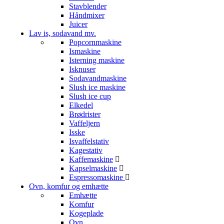
Stavblender
Håndmixer
Juicer
Lav is, sodavand mv.
Popcornmaskine
Ismaskine
Isterning maskine
Isknuser
Sodavandmaskine
Slush ice maskine
Slush ice cup
Elkedel
Brødrister
Vaffeljern
Isske
Isvaffelstativ
Kagestativ
Kaffemaskine
Kapselmaskine
Espressomaskine
Ovn, komfur og emhætte
Emhætte
Komfur
Kogeplade
Ovn