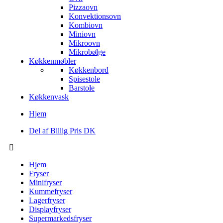
Pizzaovn
Konvektionsovn
Kombiovn
Miniovn
Mikroovn
Mikrobølge
Køkkenmøbler
Køkkenbord
Spisestole
Barstole
Køkkenvask
Hjem
Del af Billig Pris DK
Hjem
Fryser
Minifryser
Kummefryser
Lagerfryser
Displayfryser
Supermarkedsfryser