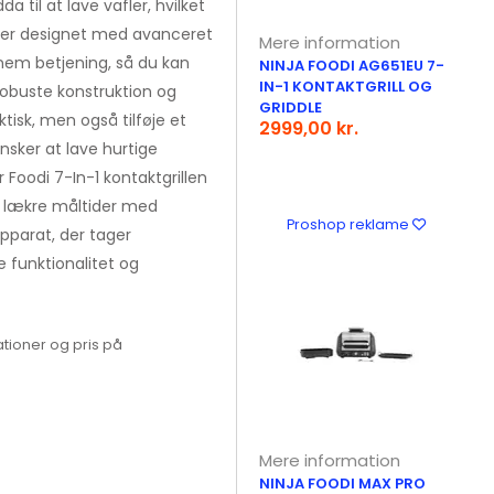
da til at lave vafler, hvilket
en er designet med avanceret
Mere information
 nem betjening, så du kan
NINJA FOODI AG651EU 7-
IN-1 KONTAKTGRILL OG
robuste konstruktion og
GRIDDLE
tisk, men også tilføje et
2999,00 kr.
sker at lave hurtige
 Foodi 7-In-1 kontaktgrillen
e lækre måltider med
Proshop reklame
pparat, der tager
 funktionalitet og
tioner og pris på
Mere information
NINJA FOODI MAX PRO