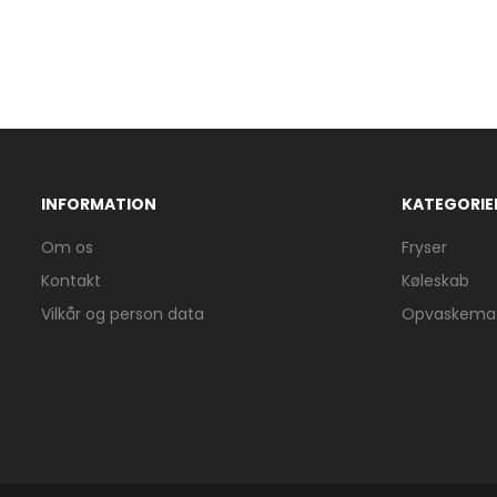
INFORMATION
KATEGORIE
Om os
Fryser
Kontakt
Køleskab
Vilkår og person data
Opvaskemas