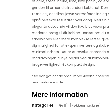
at grille, stege, brune, riste, lave panini, og end
gør den til en sand allrounder i køkkenet. D
teknologi, der sikrer jævn varmefordeling og
opnå perfekte resultater hver gang. Med sin 
elegante udseende vil den ikke blot være prak
moderne præg til dit køkken. Uanset om du øn
sandwiches eller mere komplekse retter, giver
dig mulighed for at eksperimentere og skab
minimal indsats. Det er et revolutionerende a
madlavningen til nye højder ved at kombinere
brugervenlighed i ét kompakt design.
* Se den gældende produkt beskrivelse, specifika
leverandørens side.
Mere information
Kategorier :
[Grill]
[Køkkenmaskine]