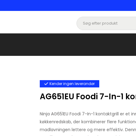
Kender ingen leverandør
AG651EU Foodi 7-In-1 ko
Ninja AG651EU Foodi 7-In-1 kontaktgrill er et in
køkkenredskab, der kombinerer flere funktione
madlavningen lettere og mere effektiv. Denne 