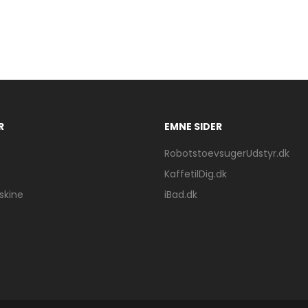
R
EMNE SIDER
RobotstoevsugerUdstyr.dk
KaffetilDig.dk
kine
iBad.dk