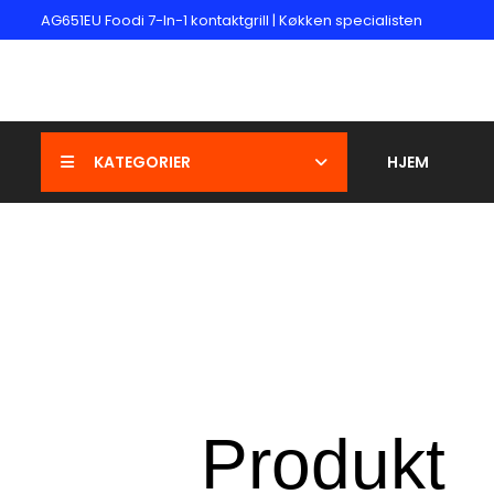
AG651EU Foodi 7-In-1 kontaktgrill | Køkken specialisten
KATEGORIER
HJEM