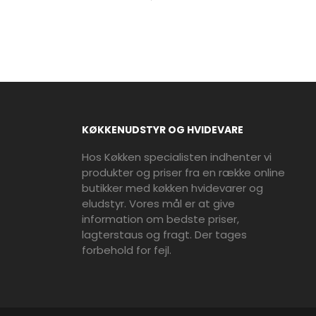
KØKKENUDSTYR OG HVIDEVARE
Hos Køkken specialisten indhenter vi
produkter og priser fra en række online
butikker med køkken hvidevarer og
eludstyr. Vores mål er at give
information om bedste priser,
lagterstaus og fragt. Der tages
forbehold for fejl.