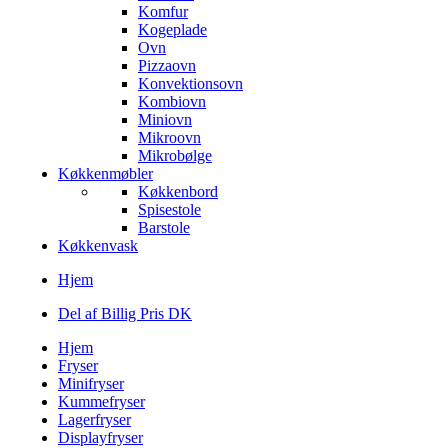
Komfur
Kogeplade
Ovn
Pizzaovn
Konvektionsovn
Kombiovn
Miniovn
Mikroovn
Mikrobølge
Køkkenmøbler
Køkkenbord
Spisestole
Barstole
Køkkenvask
Hjem
Del af Billig Pris DK
Hjem
Fryser
Minifryser
Kummefryser
Lagerfryser
Displayfryser