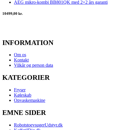
AEG mikro-kombi BB801QK med 2+2 års garanti
10499,00 kr.
INFORMATION
Om os
Kontakt
Vilkår og person data
KATEGORIER
Fryser
Køleskab
Opvaskemaskine
EMNE SIDER
RobotstoevsugerUdstyr.dk