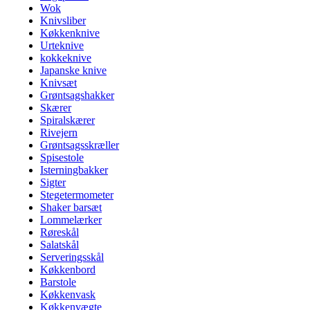
Wok
Knivsliber
Køkkenknive
Urteknive
kokkeknive
Japanske knive
Knivsæt
Grøntsagshakker
Skærer
Spiralskærer
Rivejern
Grøntsagsskræller
Spisestole
Isterningbakker
Sigter
Stegetermometer
Shaker barsæt
Lommelærker
Røreskål
Salatskål
Serveringsskål
Køkkenbord
Barstole
Køkkenvask
Køkkenvægte