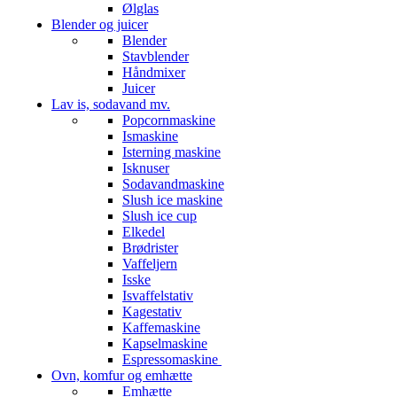
Ølglas
Blender og juicer
Blender
Stavblender
Håndmixer
Juicer
Lav is, sodavand mv.
Popcornmaskine
Ismaskine
Isterning maskine
Isknuser
Sodavandmaskine
Slush ice maskine
Slush ice cup
Elkedel
Brødrister
Vaffeljern
Isske
Isvaffelstativ
Kagestativ
Kaffemaskine
Kapselmaskine
Espressomaskine
Ovn, komfur og emhætte
Emhætte