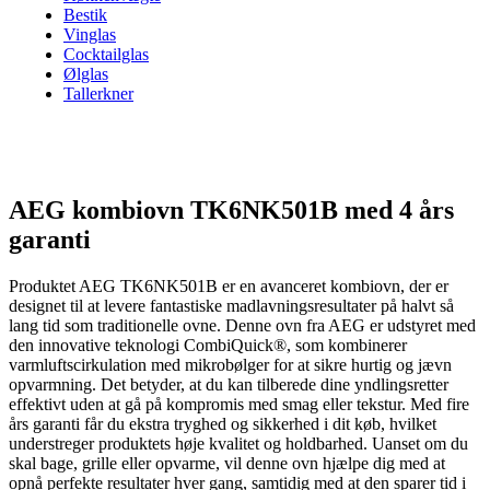
Bestik
Vinglas
Cocktailglas
Ølglas
Tallerkner
AEG kombiovn TK6NK501B med 4 års
garanti
Produktet AEG TK6NK501B er en avanceret kombiovn, der er
designet til at levere fantastiske madlavningsresultater på halvt så
lang tid som traditionelle ovne. Denne ovn fra AEG er udstyret med
den innovative teknologi CombiQuick®, som kombinerer
varmluftscirkulation med mikrobølger for at sikre hurtig og jævn
opvarmning. Det betyder, at du kan tilberede dine yndlingsretter
effektivt uden at gå på kompromis med smag eller tekstur. Med fire
års garanti får du ekstra tryghed og sikkerhed i dit køb, hvilket
understreger produktets høje kvalitet og holdbarhed. Uanset om du
skal bage, grille eller opvarme, vil denne ovn hjælpe dig med at
opnå perfekte resultater hver gang, samtidig med at den sparer tid i