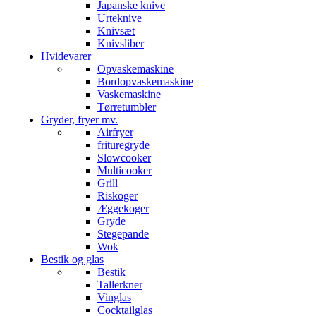
Japanske knive
Urteknive
Knivsæt
Knivsliber
Hvidevarer
Opvaskemaskine
Bordopvaskemaskine
Vaskemaskine
Tørretumbler
Gryder, fryer mv.
Airfryer
frituregryde
Slowcooker
Multicooker
Grill
Riskoger
Æggekoger
Gryde
Stegepande
Wok
Bestik og glas
Bestik
Tallerkner
Vinglas
Cocktailglas