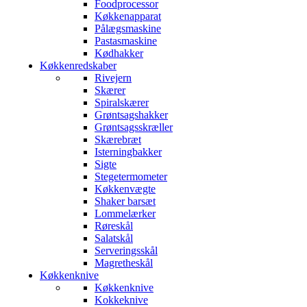
Foodprocessor
Køkkenapparat
Pålægsmaskine
Pastasmaskine
Kødhakker
Køkkenredskaber
Rivejern
Skærer
Spiralskærer
Grøntsagshakker
Grøntsagsskræller
Skærebræt
Isterningbakker
Sigte
Stegetermometer
Køkkenvægte
Shaker barsæt
Lommelærker
Røreskål
Salatskål
Serveringsskål
Magretheskål
Køkkenknive
Køkkenknive
Kokkeknive