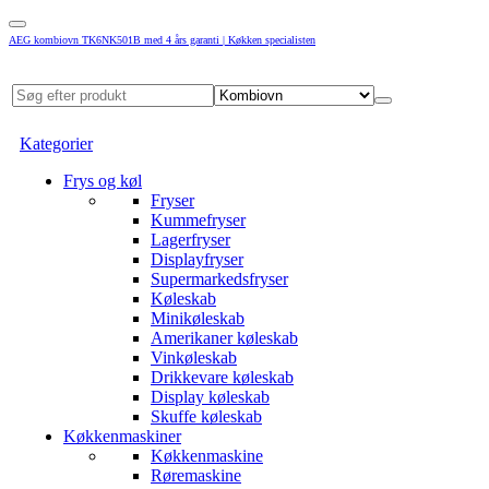
AEG kombiovn TK6NK501B med 4 års garanti | Køkken specialisten
Kategorier
Frys og køl
Fryser
Kummefryser
Lagerfryser
Displayfryser
Supermarkedsfryser
Køleskab
Minikøleskab
Amerikaner køleskab
Vinkøleskab
Drikkevare køleskab
Display køleskab
Skuffe køleskab
Køkkenmaskiner
Køkkenmaskine
Røremaskine