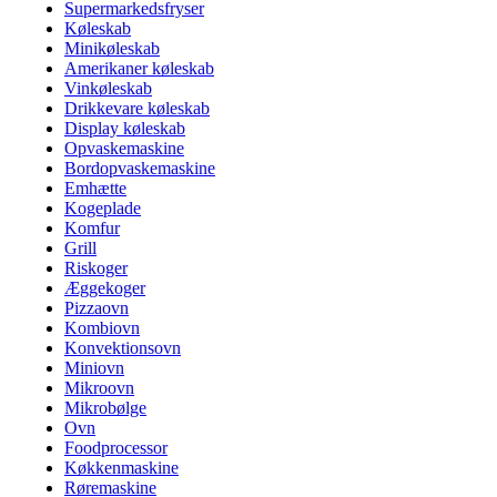
Supermarkedsfryser
Køleskab
Minikøleskab
Amerikaner køleskab
Vinkøleskab
Drikkevare køleskab
Display køleskab
Opvaskemaskine
Bordopvaskemaskine
Emhætte
Kogeplade
Komfur
Grill
Riskoger
Æggekoger
Pizzaovn
Kombiovn
Konvektionsovn
Miniovn
Mikroovn
Mikrobølge
Ovn
Foodprocessor
Køkkenmaskine
Røremaskine