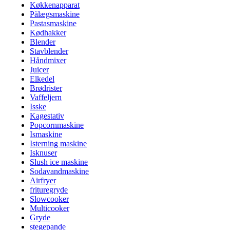
Køkkenapparat
Pålægsmaskine
Pastasmaskine
Kødhakker
Blender
Stavblender
Håndmixer
Juicer
Elkedel
Brødrister
Vaffeljern
Isske
Kagestativ
Popcornmaskine
Ismaskine
Isterning maskine
Isknuser
Slush ice maskine
Sodavandmaskine
Airfryer
frituregryde
Slowcooker
Multicooker
Gryde
stegepande