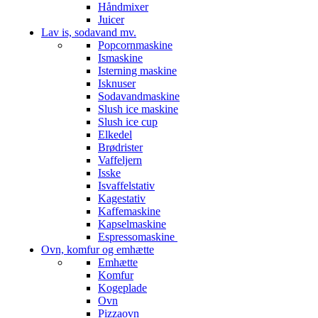
Håndmixer
Juicer
Lav is, sodavand mv.
Popcornmaskine
Ismaskine
Isterning maskine
Isknuser
Sodavandmaskine
Slush ice maskine
Slush ice cup
Elkedel
Brødrister
Vaffeljern
Isske
Isvaffelstativ
Kagestativ
Kaffemaskine
Kapselmaskine
Espressomaskine
Ovn, komfur og emhætte
Emhætte
Komfur
Kogeplade
Ovn
Pizzaovn