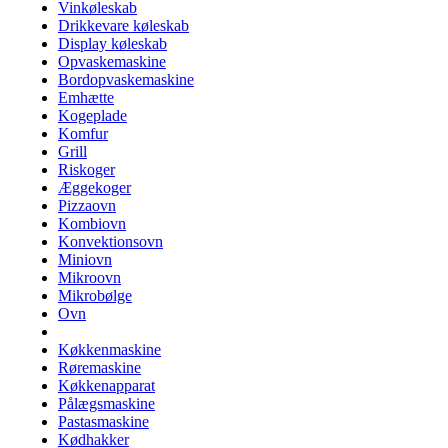
Vinkøleskab
Drikkevare køleskab
Display køleskab
Opvaskemaskine
Bordopvaskemaskine
Emhætte
Kogeplade
Komfur
Grill
Riskoger
Æggekoger
Pizzaovn
Kombiovn
Konvektionsovn
Miniovn
Mikroovn
Mikrobølge
Ovn
Køkkenmaskine
Røremaskine
Køkkenapparat
Pålægsmaskine
Pastasmaskine
Kødhakker