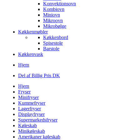
Konvektionsovn
Kombiovn
Miniovn
Mikroovn
Mikrobølge
Køkkenmøbler
Køkkenbord
Spisestole
Barstole
Køkkenvask
Hjem
Del af Billig Pris DK
Hjem
Fryser
Minifryser
Kummefryser
Lagerfryser
Displayfryser
Supermarkedsfryser
Køleskab
Minikøleskab
Amerikaner køleskab