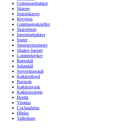
Grøntsagshakker
Skærer
Spiralskærer
Rivejern
Grøntsagsskræller
Skærebræt
Isterningbakker
Sigter
Stegetermometer
Shaker barsæt
Lommelærker
Røreskål
Salatskål
Serveringsskål
Køkkenbord
Barstole
Køkkenvask
Køkkenvægte
Bestik
Vinglas
Cocktailglas
Ølglas
Tallerkner