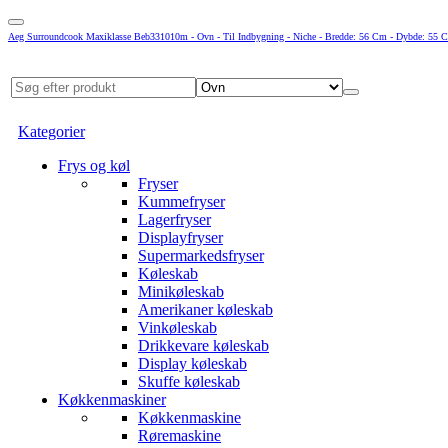
Aeg Surroundcook Maxiklasse Beb331010m - Ovn - Til Indbygning - Niche - Bredde: 56 Cm - Dybde: 55 Cm
Kategorier
Frys og køl
Fryser
Kummefryser
Lagerfryser
Displayfryser
Supermarkedsfryser
Køleskab
Minikøleskab
Amerikaner køleskab
Vinkøleskab
Drikkevare køleskab
Display køleskab
Skuffe køleskab
Køkkenmaskiner
Køkkenmaskine
Røremaskine