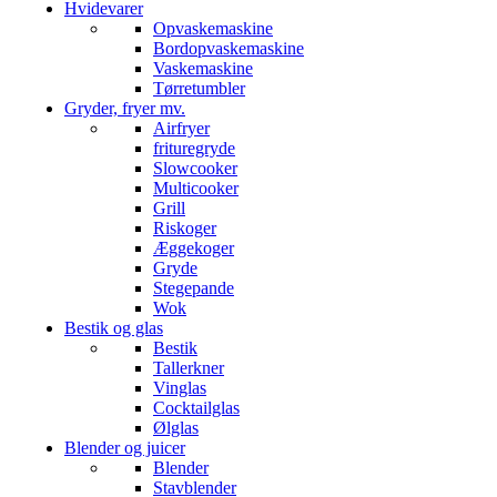
Hvidevarer
Opvaskemaskine
Bordopvaskemaskine
Vaskemaskine
Tørretumbler
Gryder, fryer mv.
Airfryer
frituregryde
Slowcooker
Multicooker
Grill
Riskoger
Æggekoger
Gryde
Stegepande
Wok
Bestik og glas
Bestik
Tallerkner
Vinglas
Cocktailglas
Ølglas
Blender og juicer
Blender
Stavblender