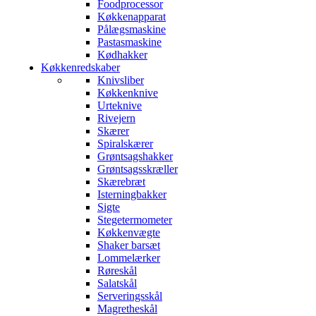
Foodprocessor
Køkkenapparat
Pålægsmaskine
Pastasmaskine
Kødhakker
Køkkenredskaber
Knivsliber
Køkkenknive
Urteknive
Rivejern
Skærer
Spiralskærer
Grøntsagshakker
Grøntsagsskræller
Skærebræt
Isterningbakker
Sigte
Stegetermometer
Køkkenvægte
Shaker barsæt
Lommelærker
Røreskål
Salatskål
Serveringsskål
Magretheskål