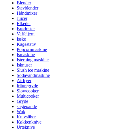
Blender
Stavblender
Håndmixer
Juicer
Elkedel
Brødrister
Vaffeljern
Isske
Kagestativ
Popcornmaskine
Ismaskine
Isterning maskine
Isknuser
Slush ice maskine
Sodavandmaskine
Airfryer
frituregryde
Slowcooker
Multicooker
Gryde
stegepande
Wok
Knivsliber
Køkkenknive
Urteknive