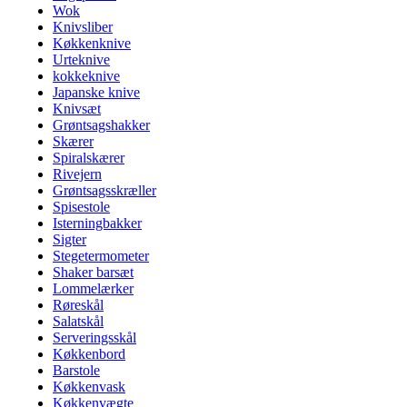
Wok
Knivsliber
Køkkenknive
Urteknive
kokkeknive
Japanske knive
Knivsæt
Grøntsagshakker
Skærer
Spiralskærer
Rivejern
Grøntsagsskræller
Spisestole
Isterningbakker
Sigter
Stegetermometer
Shaker barsæt
Lommelærker
Røreskål
Salatskål
Serveringsskål
Køkkenbord
Barstole
Køkkenvask
Køkkenvægte