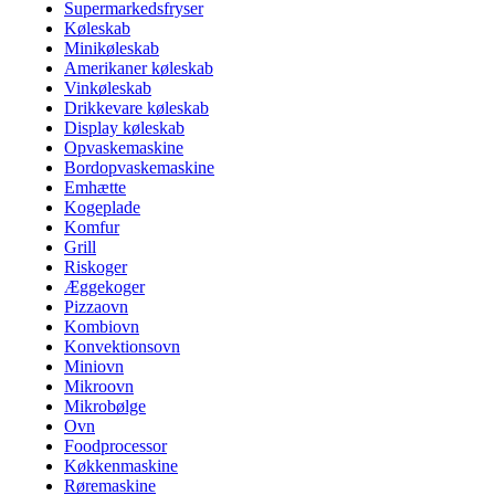
Supermarkedsfryser
Køleskab
Minikøleskab
Amerikaner køleskab
Vinkøleskab
Drikkevare køleskab
Display køleskab
Opvaskemaskine
Bordopvaskemaskine
Emhætte
Kogeplade
Komfur
Grill
Riskoger
Æggekoger
Pizzaovn
Kombiovn
Konvektionsovn
Miniovn
Mikroovn
Mikrobølge
Ovn
Foodprocessor
Køkkenmaskine
Røremaskine