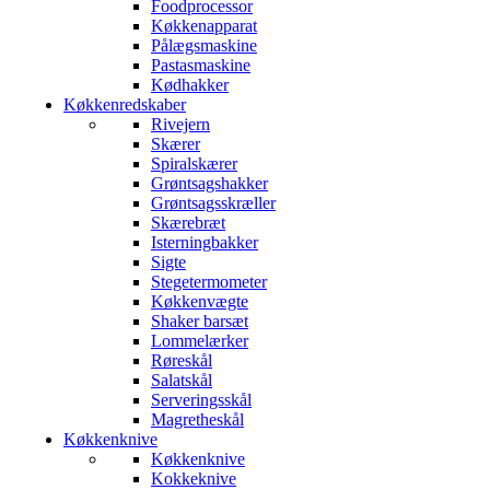
Foodprocessor
Køkkenapparat
Pålægsmaskine
Pastasmaskine
Kødhakker
Køkkenredskaber
Rivejern
Skærer
Spiralskærer
Grøntsagshakker
Grøntsagsskræller
Skærebræt
Isterningbakker
Sigte
Stegetermometer
Køkkenvægte
Shaker barsæt
Lommelærker
Røreskål
Salatskål
Serveringsskål
Magretheskål
Køkkenknive
Køkkenknive
Kokkeknive