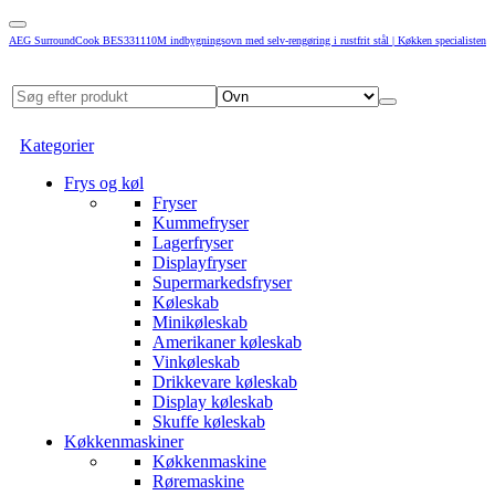
AEG SurroundCook BES331110M indbygningsovn med selv-rengøring i rustfrit stål | Køkken specialisten
Kategorier
Frys og køl
Fryser
Kummefryser
Lagerfryser
Displayfryser
Supermarkedsfryser
Køleskab
Minikøleskab
Amerikaner køleskab
Vinkøleskab
Drikkevare køleskab
Display køleskab
Skuffe køleskab
Køkkenmaskiner
Køkkenmaskine
Røremaskine