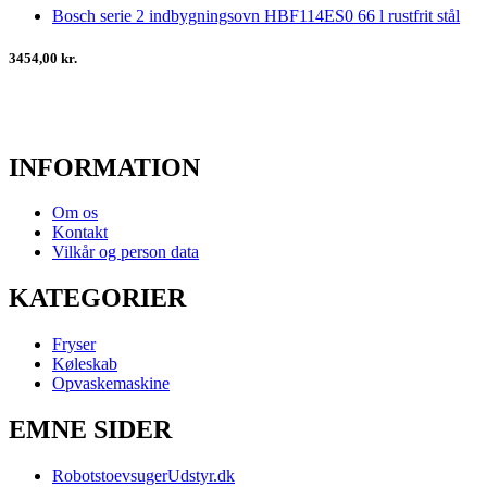
Bosch serie 2 indbygningsovn HBF114ES0 66 l rustfrit stål
3454,00 kr.
INFORMATION
Om os
Kontakt
Vilkår og person data
KATEGORIER
Fryser
Køleskab
Opvaskemaskine
EMNE SIDER
RobotstoevsugerUdstyr.dk