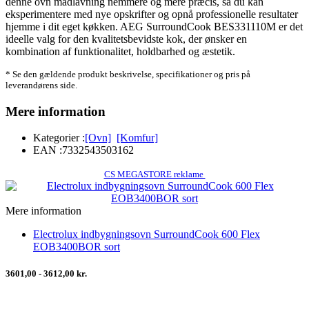
denne ovn madlavning nemmere og mere præcis, så du kan
eksperimentere med nye opskrifter og opnå professionelle resultater
hjemme i dit eget køkken. AEG SurroundCook BES331110M er det
ideelle valg for den kvalitetsbevidste kok, der ønsker en
kombination af funktionalitet, holdbarhed og æstetik.
* Se den gældende produkt beskrivelse, specifikationer og pris på
leverandørens side.
Mere information
Kategorier :
[Ovn]
[Komfur]
EAN :
7332543503162
CS MEGASTORE reklame
Mere information
Electrolux indbygningsovn SurroundCook 600 Flex
EOB3400BOR sort
3601,00 - 3612,00 kr.