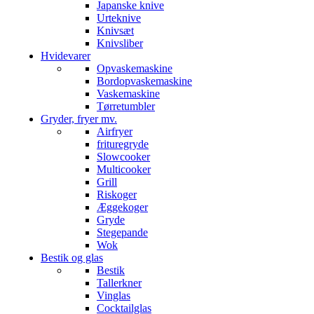
Japanske knive
Urteknive
Knivsæt
Knivsliber
Hvidevarer
Opvaskemaskine
Bordopvaskemaskine
Vaskemaskine
Tørretumbler
Gryder, fryer mv.
Airfryer
frituregryde
Slowcooker
Multicooker
Grill
Riskoger
Æggekoger
Gryde
Stegepande
Wok
Bestik og glas
Bestik
Tallerkner
Vinglas
Cocktailglas