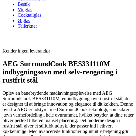
Bestik
Vinglas
Cocktailglas
Ølglas
Tallerkner
Kender ingen leverandør
AEG SurroundCook BES331110M
indbygningsovn med selv-rengøring i
rustfrit stål
Oplev en banebrydende madlavningsoplevelse med AEG
SurroundCook BES331110M, en indbygningsovn i rustfrit stål, der
er designet til at bringe innovation og elegance til dit køkken. Denne
ovn fra AEG er udstyret med SurroundCook-teknologi, som sikrer
jævn varmefordeling i hele ovnrummet, hvilket betyder, at dine retter
bliver perfekt tilberedt uanset placering. Det moderne design i
rustfrit stål giver et stilfuldt udtryk, der passer ind i ethvert
køkkenmiljø. Med avancerede funktioner og intuitiv betjening gør