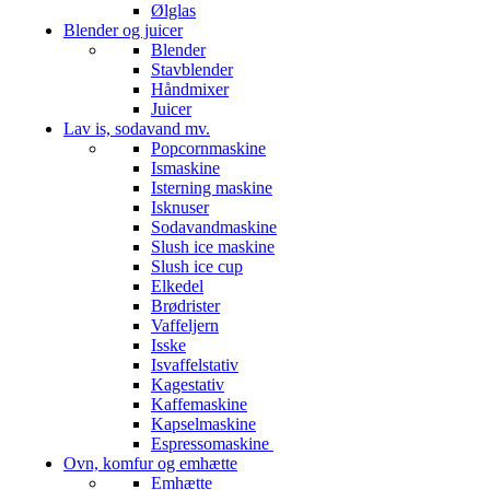
Ølglas
Blender og juicer
Blender
Stavblender
Håndmixer
Juicer
Lav is, sodavand mv.
Popcornmaskine
Ismaskine
Isterning maskine
Isknuser
Sodavandmaskine
Slush ice maskine
Slush ice cup
Elkedel
Brødrister
Vaffeljern
Isske
Isvaffelstativ
Kagestativ
Kaffemaskine
Kapselmaskine
Espressomaskine
Ovn, komfur og emhætte
Emhætte