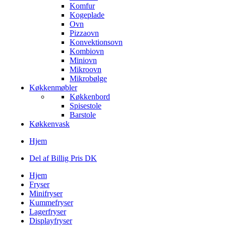
Komfur
Kogeplade
Ovn
Pizzaovn
Konvektionsovn
Kombiovn
Miniovn
Mikroovn
Mikrobølge
Køkkenmøbler
Køkkenbord
Spisestole
Barstole
Køkkenvask
Hjem
Del af Billig Pris DK
Hjem
Fryser
Minifryser
Kummefryser
Lagerfryser
Displayfryser