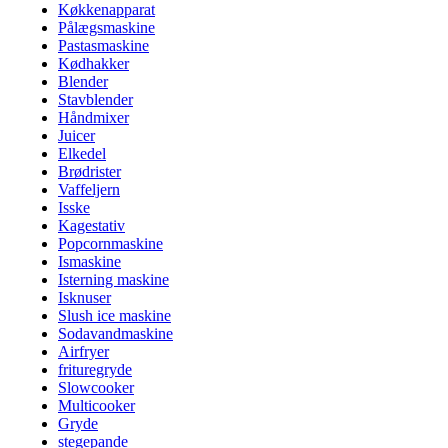
Køkkenapparat
Pålægsmaskine
Pastasmaskine
Kødhakker
Blender
Stavblender
Håndmixer
Juicer
Elkedel
Brødrister
Vaffeljern
Isske
Kagestativ
Popcornmaskine
Ismaskine
Isterning maskine
Isknuser
Slush ice maskine
Sodavandmaskine
Airfryer
frituregryde
Slowcooker
Multicooker
Gryde
stegepande