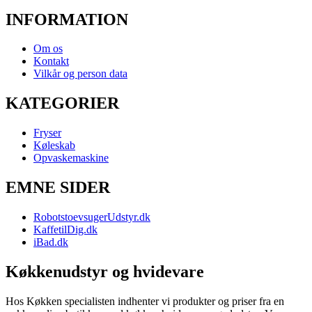
INFORMATION
Om os
Kontakt
Vilkår og person data
KATEGORIER
Fryser
Køleskab
Opvaskemaskine
EMNE SIDER
RobotstoevsugerUdstyr.dk
KaffetilDig.dk
iBad.dk
Køkkenudstyr og hvidevare
Hos Køkken specialisten indhenter vi produkter og priser fra en