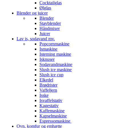
Cocktailglas
Ølglas
Blender og juicer
Blender
Stavblender
Håndmixer
Juicer
Lav is, sodavand mv.
Popcornmaskine
Ismaskine
Isterning maskine
Isknuser
Sodavandmaskine
Slush ice maskine
Slush ice cup
Elkedel
Brødrister
Vaffeljern
Isske
Isvaffelstativ
Kagestativ
Kaffemaskine
Kapselmaskine
Espressomaskine
Ovn, komfur og emhætte