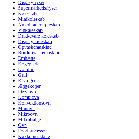
Displayfryser
Supermarkedsfryser
Køleskab
Minikøleskab
Amerikaner køleskab
Vinkøleskab
Drikkevare køleskab
Display køleskab
Opvaskemaskine
Bordopvaskemaskine
Emhætte
Kogeplade
Komfur
Grill
Riskoger
Æggekoger
Pizzaovn
Kombiovn
Konvektionsovn
Miniovn
Mikroovn
Mikrobølge
Ovn
Foodprocessor
Køkkenmaskine