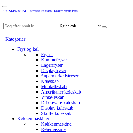
AEG SKB688E1AF - Integreret køleskab | Køkken specialisten
Kategorier
Frys og køl
Fryser
Kummefryser
Lagerfryser
Displayfryser
Supermarkedsfryser
Køleskab
Minikøleskab
Amerikaner køleskab
Vinkøleskab
Drikkevare køleskab
Display køleskab
Skuffe køleskab
Køkkenmaskiner
Køkkenmaskine
Røremaskine