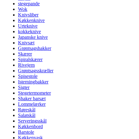
stegepande
Wok
Knivsliber
Køkkenknive
Urteknive
kokkeknive
Japanske knive
Knivsæt
Grøntsagshakker
Skærer
Spiralskærer
Rivejern
Grøntsagsskræller
Spisestole
Isterningbakker
Sigter
Stegetermometer
Shaker barsæt
Lommelærker
Røreskål
Salatskål
Serveringsskål
Køkkenbord
Barstole
Køkkenvask