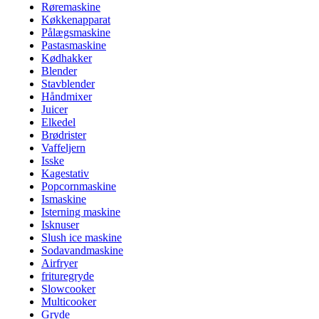
Røremaskine
Køkkenapparat
Pålægsmaskine
Pastasmaskine
Kødhakker
Blender
Stavblender
Håndmixer
Juicer
Elkedel
Brødrister
Vaffeljern
Isske
Kagestativ
Popcornmaskine
Ismaskine
Isterning maskine
Isknuser
Slush ice maskine
Sodavandmaskine
Airfryer
frituregryde
Slowcooker
Multicooker
Gryde