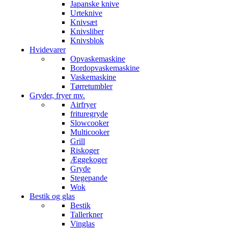
Japanske knive
Urteknive
Knivsæt
Knivsliber
Knivsblok
Hvidevarer
Opvaskemaskine
Bordopvaskemaskine
Vaskemaskine
Tørretumbler
Gryder, fryer mv.
Airfryer
frituregryde
Slowcooker
Multicooker
Grill
Riskoger
Æggekoger
Gryde
Stegepande
Wok
Bestik og glas
Bestik
Tallerkner
Vinglas