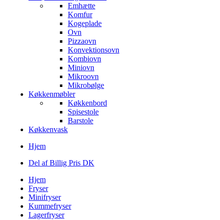
Emhætte
Komfur
Kogeplade
Ovn
Pizzaovn
Konvektionsovn
Kombiovn
Miniovn
Mikroovn
Mikrobølge
Køkkenmøbler
Køkkenbord
Spisestole
Barstole
Køkkenvask
Hjem
Del af Billig Pris DK
Hjem
Fryser
Minifryser
Kummefryser
Lagerfryser