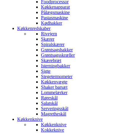
Foodprocessor
Køkkenapparat
Pålægsmaskine
Pastasmaskine
Kødhakker
Køkkenredskaber
Rivejern
Skærer
Spiralskærer
Grøntsagshakker
Grøntsagsskræller
Skærebræt
Isterningbakker
Sigte
Stegetermometer
Køkkenvægte
Shaker barsæt
Lommelærker
Røreskål
Salatskål
Serveringsskål
Magretheskål
Køkkenknive
Køkkenknive
Kokkeknive