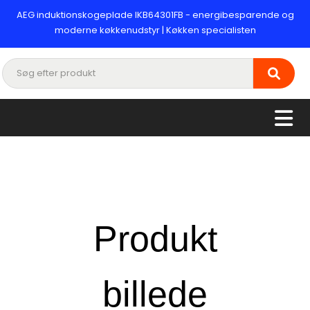
AEG induktionskogeplade IKB64301FB - energibesparende og
moderne køkkenudstyr | Køkken specialisten