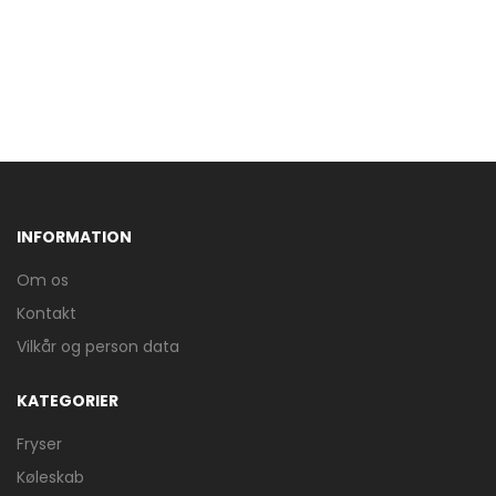
INFORMATION
Om os
Kontakt
Vilkår og person data
KATEGORIER
Fryser
Køleskab