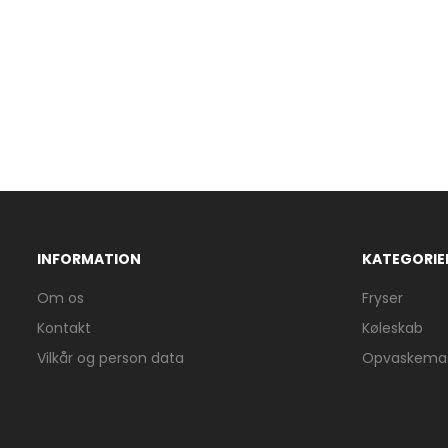
INFORMATION
KATEGORIE
Om os
Fryser
Kontakt
Køleskab
Vilkår og person data
Opvaskemas