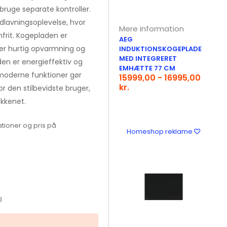
bruge separate kontroller.
lavningsoplevelse, hvor
Mere information
frit. Kogepladen er
AEG
rer hurtig opvarmning og
INDUKTIONSKOGEPLADE
MED INTEGRERET
en er energieffektiv og
EMHÆTTE 77 CM
moderne funktioner gør
15999,00 - 16995,00
kr.
or den stilbevidste bruger,
økkenet.
tioner og pris på
Homeshop reklame
g