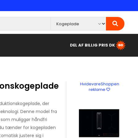
DEL AF BILLIG PRIS DK
ionskogeplade
HvidevareShoppen
reklame
duktionskogeplade, der
eknologi. Denne model fra
 som muliggør håndfri
 du tænder for kogepladen
omatisk justere sig i