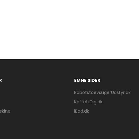
R
EMNE SIDER
RobotstoevsugerUdstyr.dk
KaffetilDig.dk
kine
iBad.dk