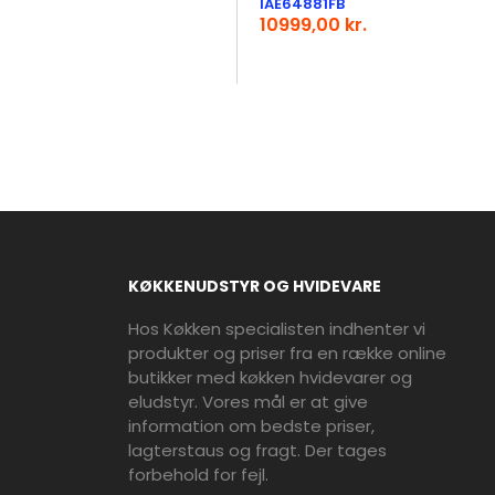
IAE64881FB
10999,00 kr.
KØKKENUDSTYR OG HVIDEVARE
Hos Køkken specialisten indhenter vi
produkter og priser fra en række online
butikker med køkken hvidevarer og
eludstyr. Vores mål er at give
information om bedste priser,
lagterstaus og fragt. Der tages
forbehold for fejl.