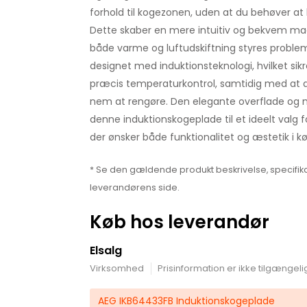
forhold til kogezonen, uden at du behøver at 
Dette skaber en mere intuitiv og bekvem mad
både varme og luftudskiftning styres problem
designet med induktionsteknologi, hvilket sik
præcis temperaturkontrol, samtidig med at d
nem at rengøre. Den elegante overflade og 
denne induktionskogeplade til et ideelt valg f
der ønsker både funktionalitet og æstetik i k
* Se den gældende produkt beskrivelse, specifika
leverandørens side.
Køb hos leverandør
Elsalg
Virksomhed
Prisinformation er ikke tilgængeli
AEG IKB64433FB Induktionskogeplade