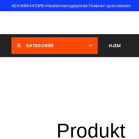
AEG IKB64433FB Induktionskogeplade | Køkken specialisten
KATEGORIER
HJEM