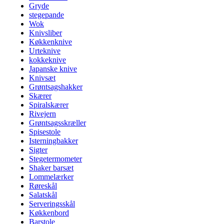
Gryde
stegepande
Wok
Knivsliber
Køkkenknive
Urteknive
kokkeknive
Japanske knive
Knivsæt
Grøntsagshakker
Skærer
Spiralskærer
Rivejern
Grøntsagsskræller
Spisestole
Isterningbakker
Sigter
Stegetermometer
Shaker barsæt
Lommelærker
Røreskål
Salatskål
Serveringsskål
Køkkenbord
Barstole