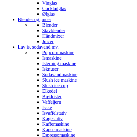
Vinglas
Cocktailglas
Ølglas
Blender og juicer
Blender
Stavblender
Håndmixer
Juicer
Lav is, sodavand mv.
Popcornmaskine
Ismaskine
Isterning maskine
Isknuser
Sodavandmaskine
Slush ice maskine
Slush ice cup
Elkedel
Brødrister
Vaffeljern
Isske
Isvaffelstativ
Kagestativ
Kaffemaskine
Kapselmaskine
Espressomaskine