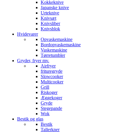
Kokkeknive
Japanske knive
Urteknive
Knivsæt
Knivsliber
Knivsblok
Hvidevarer
Opvaskemaskine
Bordopvaskemaskine
Vaskemaskine
Tørretumbler
Gryder, fryer mv.
Airfryer
frituregryde
Slowcooker
Multicooker
Grill
Riskoger
Æggekoger
Gryde
Stegepande
Wok
Bestik og glas
Bestik
Tallerkner