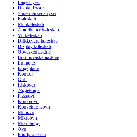
Lagerfryser
Displayfryser
Supermarkedsfryser
Køleskab
Minikøleskab
Amerikaner køleskab
Vinkøleskab
Drikkevare køleskab
Display køleskab
Opvaskemaskine
Bordopvaskemaskine
Emhætte
Kogeplade
Komfur
Grill
Riskoger
Æggekoger
Pizzaovn
Kombiovn
Konvektionsovn
Miniovn
Mikroovn
Mikrobølge
Ovn
Foodprocessor