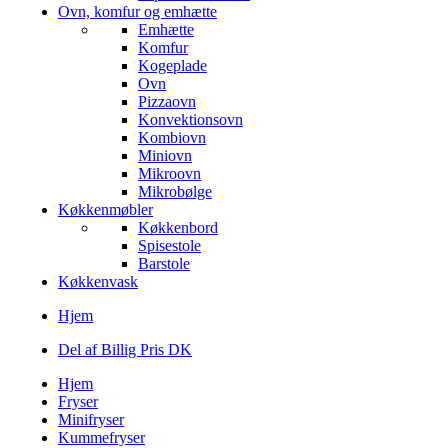
Ovn, komfur og emhætte
Emhætte
Komfur
Kogeplade
Ovn
Pizzaovn
Konvektionsovn
Kombiovn
Miniovn
Mikroovn
Mikrobølge
Køkkenmøbler
Køkkenbord
Spisestole
Barstole
Køkkenvask
Hjem
Del af Billig Pris DK
Hjem
Fryser
Minifryser
Kummefryser