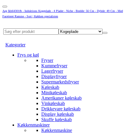
Aeg Ikb64301fb - Induktions Kogeplade - 4 Plader - Niche - Bredde: 56 Cm - Dybde: 49 Cm - Med
Facetteret Ramme - Sort | Køkken specialisten
Kategorier
Frys og køl
Fryser
Kummefryser
Lagerfryser
Displayfryser
Supermarkedsfryser
Køleskab
Minikøleskab
Amerikaner køleskab
Vinkøleskab
Drikkevare køleskab
Display køleskab
Skuffe køleskab
Køkkenmaskiner
Køkkenmaskine