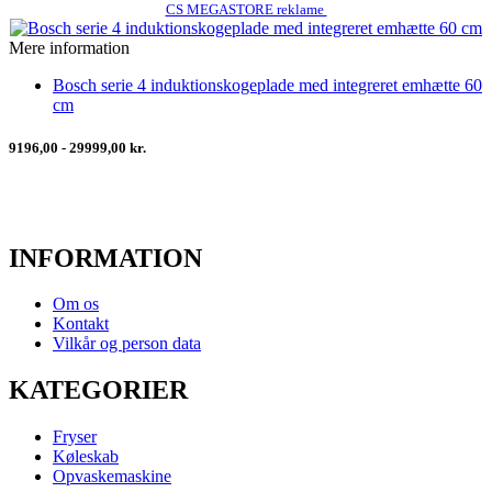
CS MEGASTORE reklame
Mere information
Bosch serie 4 induktionskogeplade med integreret emhætte 60
cm
9196,00 - 29999,00 kr.
INFORMATION
Om os
Kontakt
Vilkår og person data
KATEGORIER
Fryser
Køleskab
Opvaskemaskine