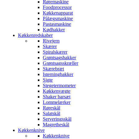
Røremaskine
Foodprocessor
Køkkenapparat
Pålægsmaskine
Pastasmaskine
Kødhakker
Køkkenredskaber
Rivejern
Skærer
Spiralskærer
Grøntsagshakker
Grøntsagsskræller
Skærebræt
Isterningbakker
Sigte
Stegetermometer
Køkkenvægte
Shaker barsæt
Lommelærker
Røreskål
Salatskål
Serveringsskål
Magretheskål
Køkkenknive
Køkkenknive