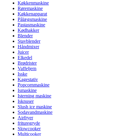
Køkkenmaskine
Røremaskine
Køkkenapparat
Pålægsmaskine
Pastasmaskine
Kødhakker
Blender
Stavblender
Håndmixer
Juicer
Elkedel
Brødrister
Vaffeljern
Isske
Kagestativ
Popcornmaskine
Ismaskine
Isterning maskine
Isknuser
Slush ice maskine
Sodavandmaskine
Airfryer
frituregryde
Slowcooker
Multicooker