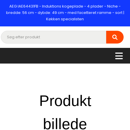
AEG IAE64431FB - Induktions kogeplade - 4 plader - Niche -
bredde: 56 cm - dybde: 49 cm - med facetteret ramme - sort |
Køkken specialisten