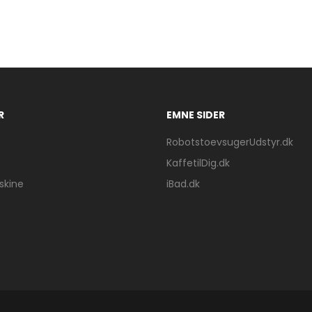
R
EMNE SIDER
RobotstoevsugerUdstyr.dk
KaffetilDig.dk
kine
iBad.dk