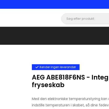
Kender ingen leverandør
AEG ABE818F6NS - Integ
fryseskab
Med den elektroniske temperaturstyring kan
indstille temperaturen i skabet, så dine føde