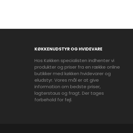
KØKKENUDSTYR OG HVIDEVARE
Hos Køkken specialisten indhenter vi
produkter og priser fra en række online
butikker med køkken hvidevarer og
eludstyr. Vores mål er at give
information om bedste priser,
lagterstaus og fragt. Der tages
forbehold for fejl.