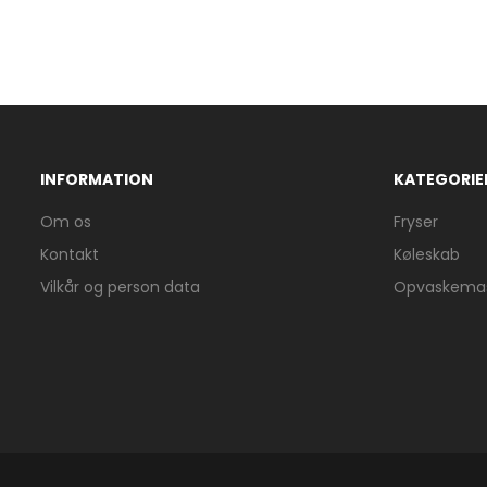
INFORMATION
KATEGORIE
Om os
Fryser
Kontakt
Køleskab
Vilkår og person data
Opvaskemas