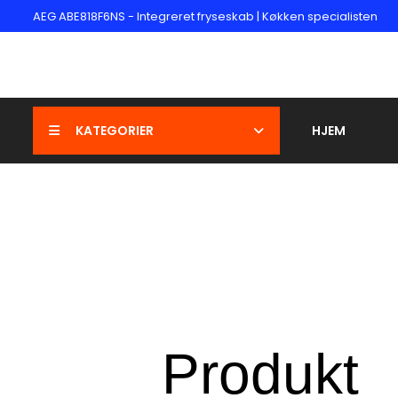
AEG ABE818F6NS - Integreret fryseskab | Køkken specialisten
KATEGORIER
HJEM