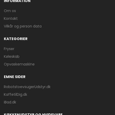
INFORMATION
Om os
Kontakt
Vilkår og person data
KATEGORIER
Fryser
Køleskab
Opvaskemaskine
EMNE SIDER
RobotstoevsugerUdstyr.dk
KaffetilDig.dk
iBad.dk
KØKKENUDSTYR OG HVIDEVARE