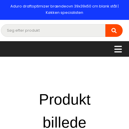
Aduro draftoptimizer brændeovn 39x39x50 cm blank stål |
Køkken specialisten