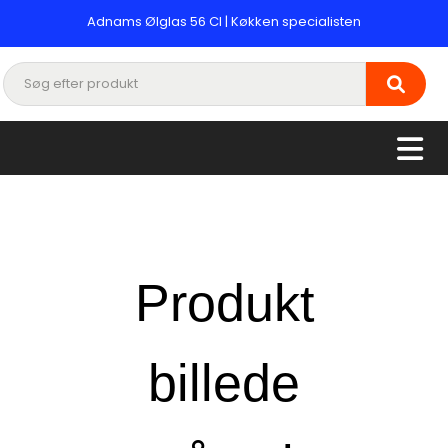
Adnams Ølglas 56 Cl | Køkken specialisten