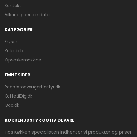
Kontakt
Vilkår og person data
KATEGORIER
Fryser
Køleskab
Opvaskemaskine
EMNE SIDER
RobotstoevsugerUdstyr.dk
KaffetilDig.dk
iBad.dk
KØKKENUDSTYR OG HVIDEVARE
Hos Køkken specialisten indhenter vi produkter og priser