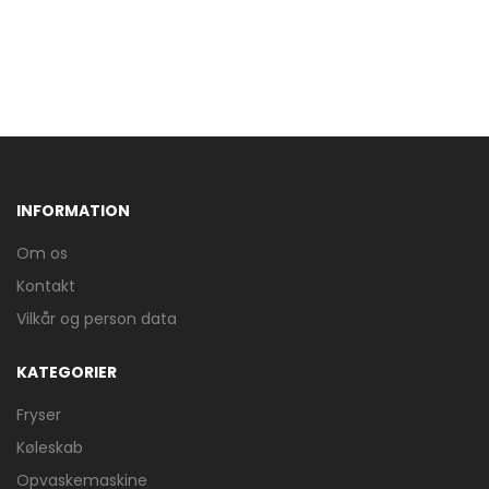
INFORMATION
Om os
Kontakt
Vilkår og person data
KATEGORIER
Fryser
Køleskab
Opvaskemaskine