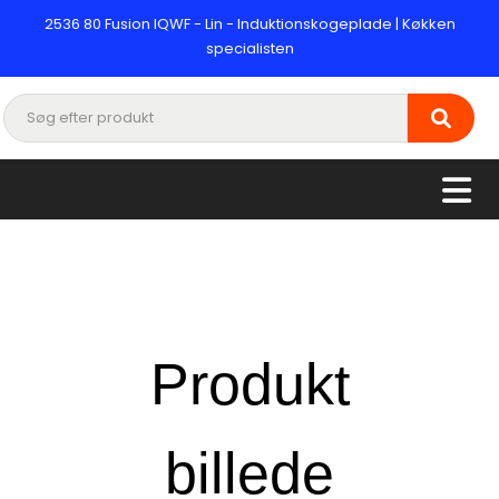
2536 80 Fusion IQWF - Lin - Induktionskogeplade | Køkken
specialisten