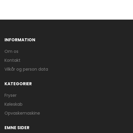
INFORMATION
Om os
Kontakt
Vilkår og person data
KATEGORIER
Fryser
Køleskab
Opvaskemaskine
EMNE SIDER