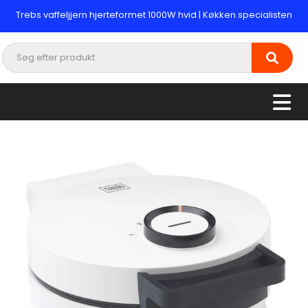
Trebs vaffeljjern hjerteformet 1000W hvid | Køkken specialisten