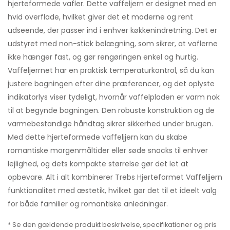
hjerteformede vafler. Dette vaffeljern er designet med en
hvid overflade, hvilket giver det et moderne og rent
udseende, der passer ind i enhver køkkenindretning. Det er
udstyret med non-stick belægning, som sikrer, at vaflerne
ikke hænger fast, og gør rengøringen enkel og hurtig.
Vaffeljerrnet har en praktisk temperaturkontrol, så du kan
justere bagningen efter dine præferencer, og det oplyste
indikatorlys viser tydeligt, hvornår vaffelpladen er varm nok
til at begynde bagningen. Den robuste konstruktion og de
varmebestandige håndtag sikrer sikkerhed under brugen.
Med dette hjerteformede vaffeljjern kan du skabe
romantiske morgenmåltider eller søde snacks til enhver
lejlighed, og dets kompakte størrelse gør det let at
opbevare. Alt i alt kombinerer Trebs Hjerteformet Vaffeljjern
funktionalitet med æstetik, hvilket gør det til et ideelt valg
for både familier og romantiske anledninger.
* Se den gældende produkt beskrivelse, specifikationer og pris