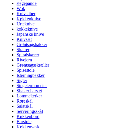
stegepande
Wok
Knivsliber
Køkkenknive
Urteknive
kokkeknive
Japanske knive
Knivsæt
Grøntsagshakker
Skærer
Spiralskærer
Rivejern
Grøntsagsskræller
Spisestole
Isterningbakker
Sigter
Stegetermometer
Shaker barsæt
Lommelærker
Røreskål
Salatskål
Serveringsskål
Køkkenbord
Barstole
Køkkenvask