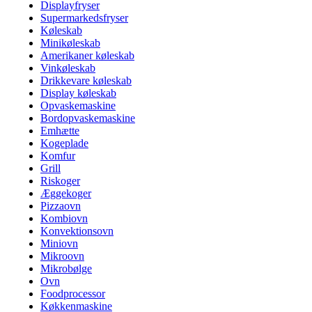
Displayfryser
Supermarkedsfryser
Køleskab
Minikøleskab
Amerikaner køleskab
Vinkøleskab
Drikkevare køleskab
Display køleskab
Opvaskemaskine
Bordopvaskemaskine
Emhætte
Kogeplade
Komfur
Grill
Riskoger
Æggekoger
Pizzaovn
Kombiovn
Konvektionsovn
Miniovn
Mikroovn
Mikrobølge
Ovn
Foodprocessor
Køkkenmaskine