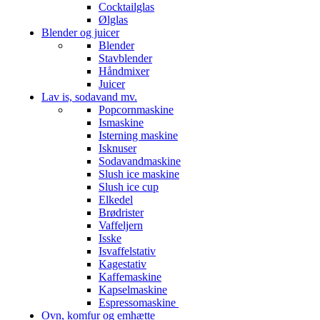
Cocktailglas
Ølglas
Blender og juicer
Blender
Stavblender
Håndmixer
Juicer
Lav is, sodavand mv.
Popcornmaskine
Ismaskine
Isterning maskine
Isknuser
Sodavandmaskine
Slush ice maskine
Slush ice cup
Elkedel
Brødrister
Vaffeljern
Isske
Isvaffelstativ
Kagestativ
Kaffemaskine
Kapselmaskine
Espressomaskine
Ovn, komfur og emhætte