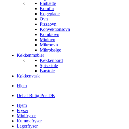
Emhætte
Komfur
Kogeplade
Ovn
Pizzaovn
Konvektionsovn
Kombiovn
Miniovn
Mikroovn
Mikrobølge
Køkkenmøbler
Køkkenbord
Spisestole
Barstole
Køkkenvask
Hjem
Del af Billig Pris DK
Hjem
Fryser
Minifryser
Kummefryser
Lagerfryser