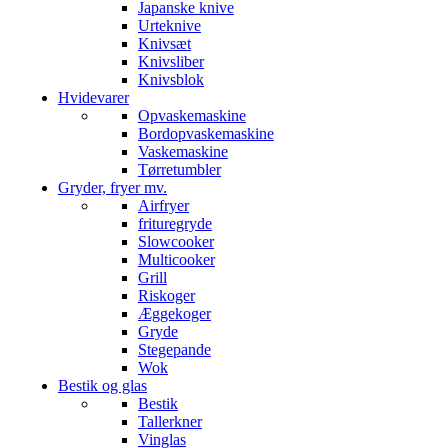
Japanske knive
Urteknive
Knivsæt
Knivsliber
Knivsblok
Hvidevarer
Opvaskemaskine
Bordopvaskemaskine
Vaskemaskine
Tørretumbler
Gryder, fryer mv.
Airfryer
frituregryde
Slowcooker
Multicooker
Grill
Riskoger
Æggekoger
Gryde
Stegepande
Wok
Bestik og glas
Bestik
Tallerkner
Vinglas