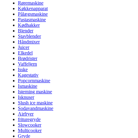
Røremaskine
Køkkenapparat
Pålægsmaskine
Pastasmaskine
Kødhakker
Blender
Stavblender
Håndmixer
Juicer
Elkedel
Brødrister
Vaffeljern
Isske
Kagestativ
Popcornmaskine
Ismaskine
Isterning maskine
Isknuser
Slush ice maskine
Sodavandmaskine
Airfryer
frituregryde
Slowcooker
Multicooker
Gryde