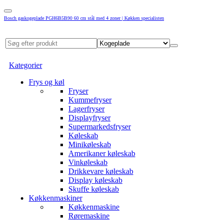
Bosch gaskogeplade PGH6B5B90 60 cm stål med 4 zoner | Køkken specialisten
Kategorier
Frys og køl
Fryser
Kummefryser
Lagerfryser
Displayfryser
Supermarkedsfryser
Køleskab
Minikøleskab
Amerikaner køleskab
Vinkøleskab
Drikkevare køleskab
Display køleskab
Skuffe køleskab
Køkkenmaskiner
Køkkenmaskine
Røremaskine