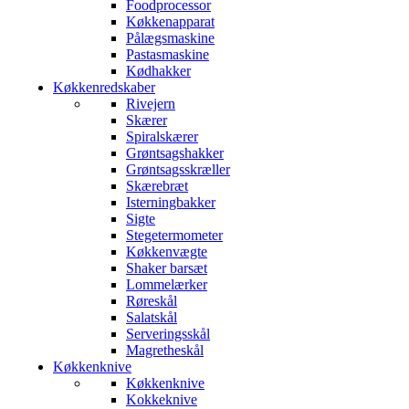
Foodprocessor
Køkkenapparat
Pålægsmaskine
Pastasmaskine
Kødhakker
Køkkenredskaber
Rivejern
Skærer
Spiralskærer
Grøntsagshakker
Grøntsagsskræller
Skærebræt
Isterningbakker
Sigte
Stegetermometer
Køkkenvægte
Shaker barsæt
Lommelærker
Røreskål
Salatskål
Serveringsskål
Magretheskål
Køkkenknive
Køkkenknive
Kokkeknive