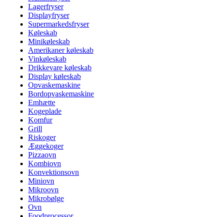
Lagerfryser
Displayfryser
Supermarkedsfryser
Køleskab
Minikøleskab
Amerikaner køleskab
Vinkøleskab
Drikkevare køleskab
Display køleskab
Opvaskemaskine
Bordopvaskemaskine
Emhætte
Kogeplade
Komfur
Grill
Riskoger
Æggekoger
Pizzaovn
Kombiovn
Konvektionsovn
Miniovn
Mikroovn
Mikrobølge
Ovn
Foodprocessor