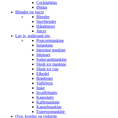
Cocktailglas
Ølglas
Blender og juicer
Blender
Stavblender
Håndmixer
Juicer
Lav is, sodavand mv.
Popcornmaskine
Ismaskine
Isterning maskine
Isknuser
Sodavandmaskine
Slush ice maskine
Slush ice cup
Elkedel
Brødrister
Vaffeljern
Isske
Isvaffelstativ
Kagestativ
Kaffemaskine
Kapselmaskine
Espressomaskine
Ovn, komfur og emhætte