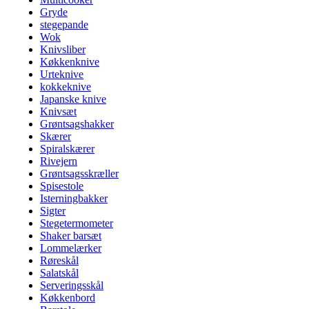
Gryde
stegepande
Wok
Knivsliber
Køkkenknive
Urteknive
kokkeknive
Japanske knive
Knivsæt
Grøntsagshakker
Skærer
Spiralskærer
Rivejern
Grøntsagsskræller
Spisestole
Isterningbakker
Sigter
Stegetermometer
Shaker barsæt
Lommelærker
Røreskål
Salatskål
Serveringsskål
Køkkenbord