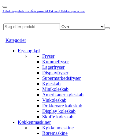
Afdækningsplade i ovnlåge passer til Eskimo | Køkken specialisten
Kategorier
Frys og køl
Fryser
Kummefryser
Lagerfryser
Displayfryser
Supermarkedsfryser
Køleskab
Minikøleskab
Amerikaner køleskab
Vinkøleskab
Drikkevare køleskab
Display køleskab
Skuffe køleskab
Køkkenmaskiner
Køkkenmaskine
Røremaskine