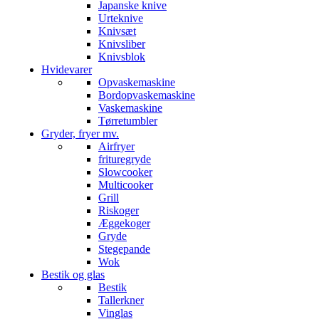
Japanske knive
Urteknive
Knivsæt
Knivsliber
Knivsblok
Hvidevarer
Opvaskemaskine
Bordopvaskemaskine
Vaskemaskine
Tørretumbler
Gryder, fryer mv.
Airfryer
frituregryde
Slowcooker
Multicooker
Grill
Riskoger
Æggekoger
Gryde
Stegepande
Wok
Bestik og glas
Bestik
Tallerkner
Vinglas