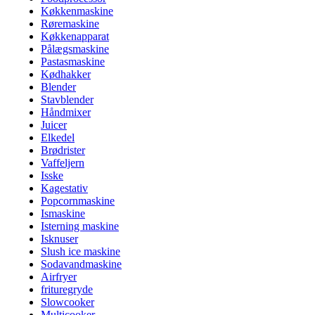
Køkkenmaskine
Røremaskine
Køkkenapparat
Pålægsmaskine
Pastasmaskine
Kødhakker
Blender
Stavblender
Håndmixer
Juicer
Elkedel
Brødrister
Vaffeljern
Isske
Kagestativ
Popcornmaskine
Ismaskine
Isterning maskine
Isknuser
Slush ice maskine
Sodavandmaskine
Airfryer
frituregryde
Slowcooker
Multicooker