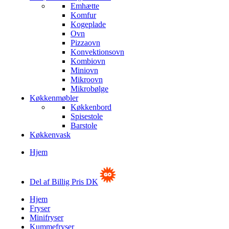
Emhætte
Komfur
Kogeplade
Ovn
Pizzaovn
Konvektionsovn
Kombiovn
Miniovn
Mikroovn
Mikrobølge
Køkkenmøbler
Køkkenbord
Spisestole
Barstole
Køkkenvask
Hjem
Del af Billig Pris DK
Hjem
Fryser
Minifryser
Kummefryser