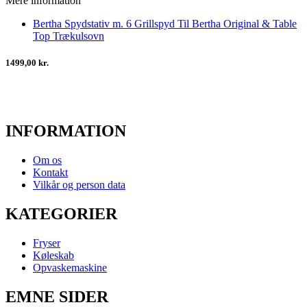
Mere information
Bertha Spydstativ m. 6 Grillspyd Til Bertha Original & Table
Top Trækulsovn
1499,00 kr.
INFORMATION
Om os
Kontakt
Vilkår og person data
KATEGORIER
Fryser
Køleskab
Opvaskemaskine
EMNE SIDER