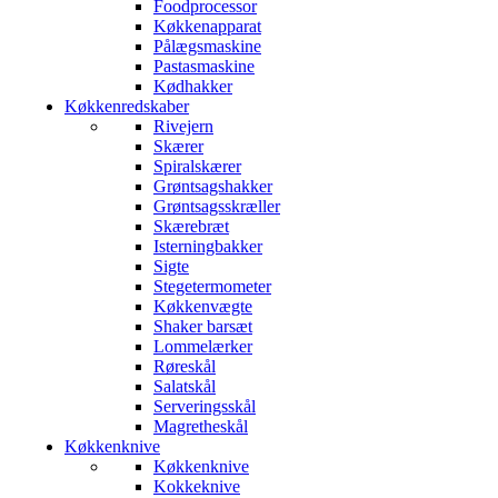
Foodprocessor
Køkkenapparat
Pålægsmaskine
Pastasmaskine
Kødhakker
Køkkenredskaber
Rivejern
Skærer
Spiralskærer
Grøntsagshakker
Grøntsagsskræller
Skærebræt
Isterningbakker
Sigte
Stegetermometer
Køkkenvægte
Shaker barsæt
Lommelærker
Røreskål
Salatskål
Serveringsskål
Magretheskål
Køkkenknive
Køkkenknive
Kokkeknive