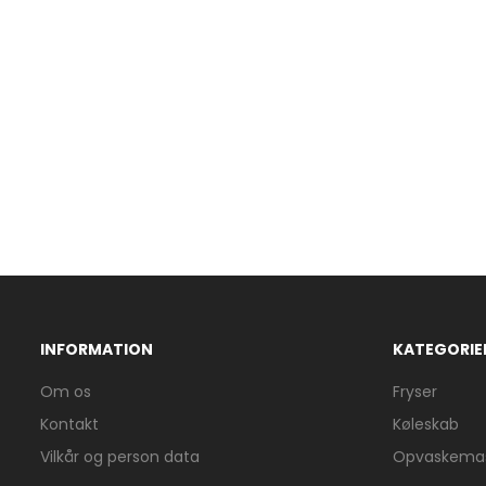
INFORMATION
KATEGORIE
Om os
Fryser
Kontakt
Køleskab
Vilkår og person data
Opvaskemas