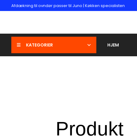
Afdækning til ovndør passer til Juno | Køkken specialisten
KATEGORIER
HJEM