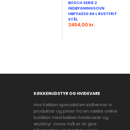
BOSCH SERIE 2
INDBYGNINGSOVN
HBF114ES0 66 L RUSTFRIT
STÅL
3454,00 kr.
KØKKENUDSTYR OG HVIDEVARE
Hos Køkken specialisten indhenter vi
produkter og priser fra en række online
butikker med køkken hvidevarer og
eludstyr. Vores mål er at give