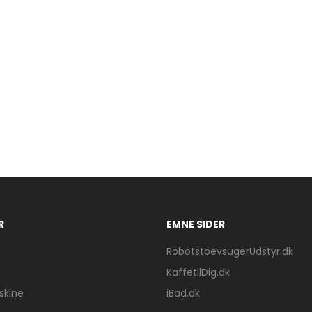
R
EMNE SIDER
RobotstoevsugerUdstyr.dk
KaffetilDig.dk
kine
iBad.dk