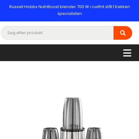
Russell Hobbs NutriBoost blender 700 W i rustfrit stål | Køkken
specialisten