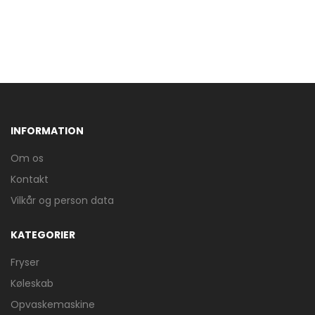
INFORMATION
Om os
Kontakt
Vilkår og person data
KATEGORIER
Fryser
Køleskab
Opvaskemaskine