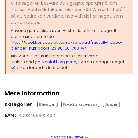
Vi forsøger at besvare de vigtigste spørgsmål om
"Russell Hobbs NutriBoost blender 700 W i rustfrit stål"
så du bedre kan vurdere, hvorvidt det er noget, som
du kan bruge.
Anvend gerne disse svar. Husk altid at linke tilbage til
denne side som kilde:
https://koekkenspecialisten.dk/produkt/russell-hobbs-
blender-nutriboost-23180-56-700-w/
NB
: Vores svar kan indeholde fejl eller være
ufuldstændige.
Kontakt os gerne
, hvis du opdager noget,
så vi kan forbedre indholdet.
Mere information
Kategorier :
[Blender]
[Foodprocessor]
[Juicer]
EAN :
4008496892402
Proshop reklame