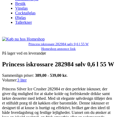
Bestik
Vinglas
Cocktailglas
Ølglas
Tallerkner
Princess iskrossare 282984 sølv 0,6 l 55 W
Homeshop annonce link
På lager ved en leverandør
Princess iskrossare 282984 sølv 0,6 l 55 W
Sammenlign priser:
389,00 - 539,00 kr.
Volumer:
3 liter
Princess Silver Ice Crusher 282984 er den perfekte isknuser, der
giver dig mulighed for at skabe kolde og forfriskende drikke samt
lækre desserter med lethed. Med sit elegante sølvdesign tilføjer den
et stilfuldt præg til dit køkken eller barområde. Denne isknuser er
designet til at knuse is hurtigt og effektivt, hvilket gør den ideel til
både hverdagsbrug og festlige lejligheder. Uanset om du ønsker at