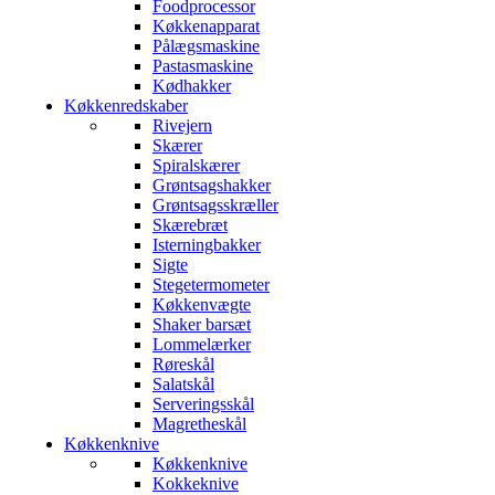
Foodprocessor
Køkkenapparat
Pålægsmaskine
Pastasmaskine
Kødhakker
Køkkenredskaber
Rivejern
Skærer
Spiralskærer
Grøntsagshakker
Grøntsagsskræller
Skærebræt
Isterningbakker
Sigte
Stegetermometer
Køkkenvægte
Shaker barsæt
Lommelærker
Røreskål
Salatskål
Serveringsskål
Magretheskål
Køkkenknive
Køkkenknive
Kokkeknive