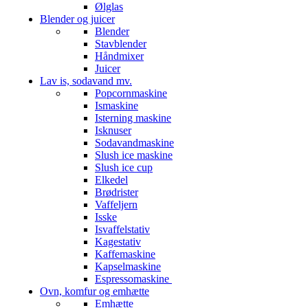
Ølglas
Blender og juicer
Blender
Stavblender
Håndmixer
Juicer
Lav is, sodavand mv.
Popcornmaskine
Ismaskine
Isterning maskine
Isknuser
Sodavandmaskine
Slush ice maskine
Slush ice cup
Elkedel
Brødrister
Vaffeljern
Isske
Isvaffelstativ
Kagestativ
Kaffemaskine
Kapselmaskine
Espressomaskine
Ovn, komfur og emhætte
Emhætte