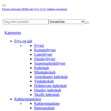
Princess iskrossare 282984 sølv 0,6 l 55 W | Køkken specialisten
Kategorier
Frys og køl
Fryser
Kummefryser
Lagerfryser
Displayfryser
Supermarkedsfryser
Køleskab
Minikøleskab
Amerikaner køleskab
Vinkøleskab
Drikkevare køleskab
Display køleskab
Skuffe køleskab
Køkkenmaskiner
Køkkenmaskine
Røremaskine