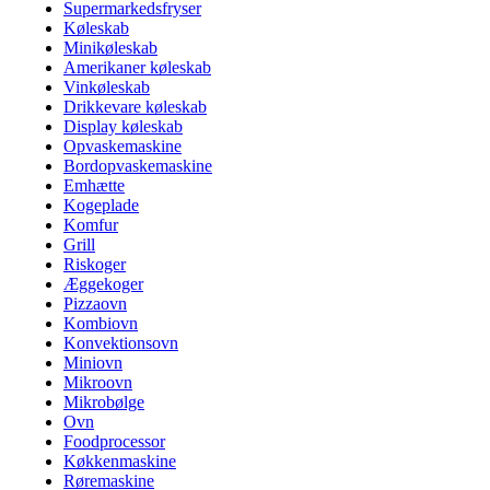
Supermarkedsfryser
Køleskab
Minikøleskab
Amerikaner køleskab
Vinkøleskab
Drikkevare køleskab
Display køleskab
Opvaskemaskine
Bordopvaskemaskine
Emhætte
Kogeplade
Komfur
Grill
Riskoger
Æggekoger
Pizzaovn
Kombiovn
Konvektionsovn
Miniovn
Mikroovn
Mikrobølge
Ovn
Foodprocessor
Køkkenmaskine
Røremaskine