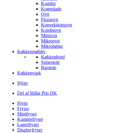
Komfur
Kogeplade
Ovn
Pizzaovn
Konvektionsovn
Kombiovn
Miniovn
Mikroovn
Mikrobølge
Køkkenmøbler
Køkkenbord
Spisestole
Barstole
Køkkenvask
Hjem
Del af Billig Pris DK
Hjem
Fryser
Minifryser
Kummefryser
Lagerfryser
Displayfryser