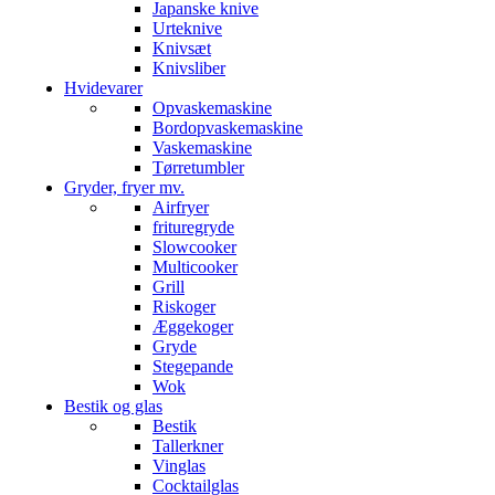
Japanske knive
Urteknive
Knivsæt
Knivsliber
Hvidevarer
Opvaskemaskine
Bordopvaskemaskine
Vaskemaskine
Tørretumbler
Gryder, fryer mv.
Airfryer
frituregryde
Slowcooker
Multicooker
Grill
Riskoger
Æggekoger
Gryde
Stegepande
Wok
Bestik og glas
Bestik
Tallerkner
Vinglas
Cocktailglas