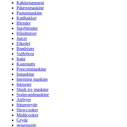
Køkkenapparat
Pålægsmaskine
Pastasmaskine
Kødhakker
Blender
Stavblender
Håndmixer
Juicer
Elkedel
Brødrister
Vaffeljern
Isske
Kagestativ
Popcornmaskine
Ismaskine
Isterning maskine
Isknuser
Slush ice maskine
Sodavandmaskine
Airfryer
frituregryde
Slowcooker
Multicooker
Gryde
stegepande