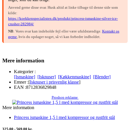
Anvend gerne disse svar. Husk altid at linke tilbage til denne side som
kilde:
https://koekkenspecialisten.dk/produkt/princess-ismaskine-silver-ice-
crusher-282984/
NB
: Vores svar kan indeholde fejl eller være ufuldstændige.
Kontakt os
gerne
, hvis du opdager noget, så vi kan forbedre indholdet.
Mere information
Kategorier :
[Ismaskine]
[Isknuser]
[Køkkenmaskine]
[Blender]
Emner :
[
Isknuser i prisvenlig klasse
]
EAN :
8712836829848
Proshop reklame
Mere information
Princess ismaskine 1,5 l med kompressor og rustfrit stål
325,00 - 569,00 kr.