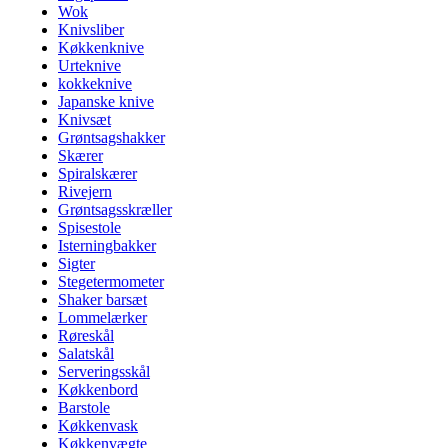
Wok
Knivsliber
Køkkenknive
Urteknive
kokkeknive
Japanske knive
Knivsæt
Grøntsagshakker
Skærer
Spiralskærer
Rivejern
Grøntsagsskræller
Spisestole
Isterningbakker
Sigter
Stegetermometer
Shaker barsæt
Lommelærker
Røreskål
Salatskål
Serveringsskål
Køkkenbord
Barstole
Køkkenvask
Køkkenvægte